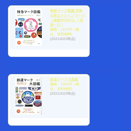
特急マーク図鑑 列車
を彩るトレインマーク
（旅鉄BOOKS） [ 松
原一己 ]
価格：1870円（税
込、送料無料)
(2021/4/22時点)
鉄道マーク大図鑑
価格：1980円（税
込、送料無料)
(2021/4/22時点)