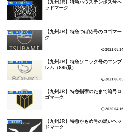
【九州JR】特急ハウステンボス号ヘ
特急（JR化後・九州）
ッドマーク
【九州JR】特急つばめ号のロゴマー
特急（JR化後・九州）
ク
2021.05.14
【九州JR】特急ソニック号のエンブ
特急（JR化後・九州）
レム（885系）
2021.06.05
【九州JR】特急指宿のたまて箱号ロ
特急（JR化後・九州）
ゴマーク
2020.04.16
【九州JR】特急かもめ号の黒いヘッ
ほぼ正方形
ドマーク