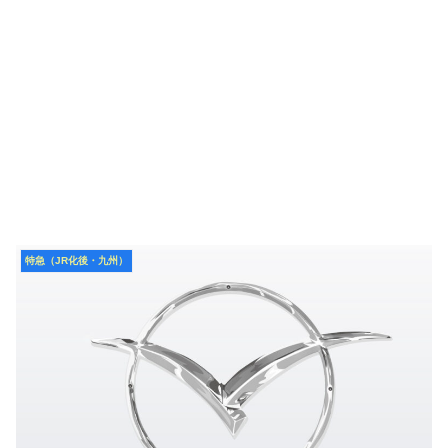
特急（JR化後・九州）