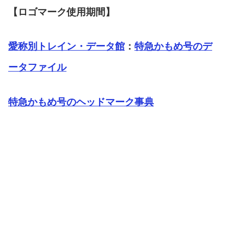
【ロゴマーク使用期間】
愛称別トレイン・データ館
：
特急かもめ号のデ
ータファイル
特急かもめ号のヘッドマーク事典