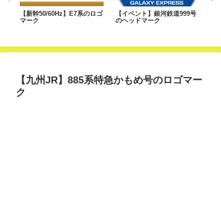
0・
【新幹50/60Hz】E7系のロゴ
【イベント】銀河鉄道999号
【
山
マーク
のヘッドマーク
道
【九州JR】885系特急かもめ号のロゴマー
ク