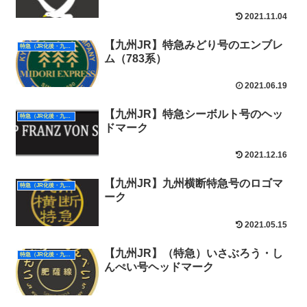
2021.11.04
【九州JR】特急みどり号のエンブレ
特急（JR化後・九州）
ム（783系）
2021.06.19
【九州JR】特急シーボルト号のヘッ
特急（JR化後・九州）
ドマーク
2021.12.16
【九州JR】九州横断特急号のロゴマ
特急（JR化後・九州）
ーク
2021.05.15
【九州JR】（特急）いさぶろう・し
特急（JR化後・九州）
んぺい号ヘッドマーク