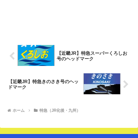
【近畿JR】特急スーパーくろしお
号のヘッドマーク
【近畿JR】特急きのさき号のヘッ
ドマーク
ホーム
特急（JR化後・九州）