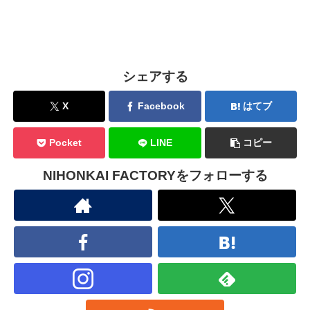
シェアする
X
Facebook
はてブ
Pocket
LINE
コピー
NIHONKAI FACTORYをフォローする