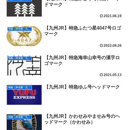
ドマーク
2021.06.19
【九州JR】特急ふたつ星4047号ロゴ
特急（JR化後・九州）
マーク
2022.08.26
【九州JR】特急海幸山幸号の漢字ロ
特急（JR化後・九州）
ゴマーク
2021.05.13
【九州JR】特急ゆふ号ヘッドマーク
特急（JR化後・九州）
【九州JR】かわせみやませみ号のヘ
特急（JR化後・九州）
ッドマーク（かわせみ）