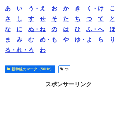
あ
い
う・え
お
か
き
く・け
こ
さ
し
す
せ
そ
た
ち
つ
て
と
な
に
ぬ・ね
の
は
ひ
ふ・へ
ほ
ま
み
む
め・も
や
ゆ・よ
ら
り
る・れ・ろ
わ
新幹線のマーク（50Hz）
つ
スポンサーリンク