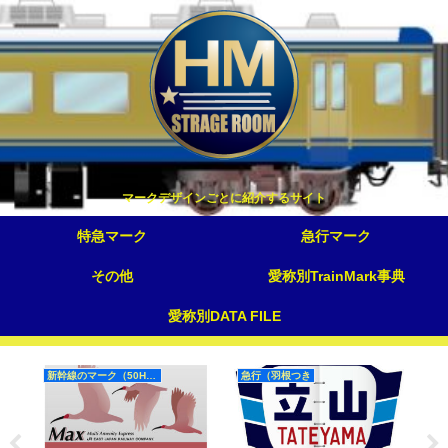
マークデザインごとに紹介するサイト
特急マーク
急行マーク
その他
愛称別TrainMark事典
愛称別DATA FILE
新幹線のマーク（50Hz）
急行（羽根つき
寝