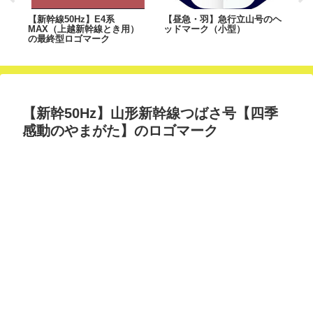
ン
【新幹線50Hz】E4系
【昼急・羽】急行立山号のヘ
【
MAX（上越新幹線とき用）
ッドマーク（小型）
は
の最終型ロゴマーク
「
【新幹50Hz】山形新幹線つばさ号【四季
感動のやまがた】のロゴマーク