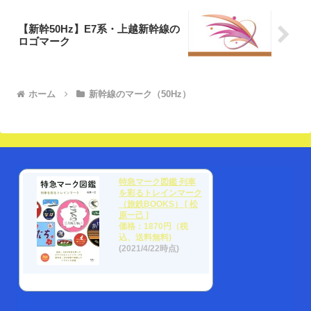
【新幹50Hz】E7系・上越新幹線の
ロゴマーク
ホーム
新幹線のマーク（50Hz）
特急マーク図鑑 列車
を彩るトレインマーク
（旅鉄BOOKS） [ 松
原一己 ]
価格：1870円（税
込、送料無料)
(2021/4/22時点)