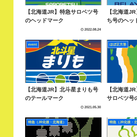
【北海道JR】特急サロベツ号
【北海道J
のヘッドマーク
ち号のヘッ
2022.08.24
event
ほぼ正方形
【北海道JR】北斗星まりも号
【北海道J
のテールマーク
サロベツ号
2021.05.30
特急（JR化後・北海道）
特急（JR化後・