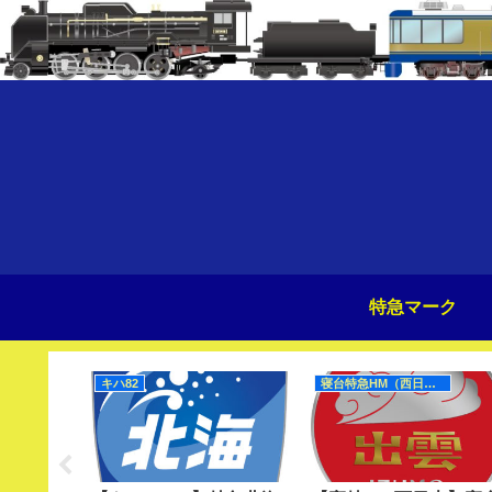
特急マーク
キハ82
寝台特急HM（西日本）