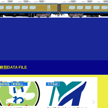
称別DATA FILE
国鉄特急（東海道山陽）
大手私鉄
幻のHM