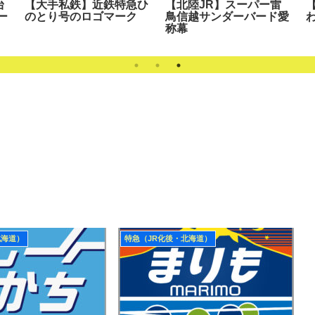
台
【大手私鉄】近鉄特急ひ
【北陸JR】スーパー雷
ー
のとり号のロゴマーク
鳥信越サンダーバード愛
称幕
北海道）
特急（JR化後・北海道）