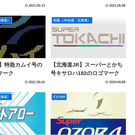
2021.05.13
2021.05.09
北海道）
特急（JR化後・北海道）
R】特急カムイ号の
【北海道JR】スーパーとかち
マーク
号キサロハ182のロゴマーク
2021.05.02
2020.08.08
北海道）
幻のHM