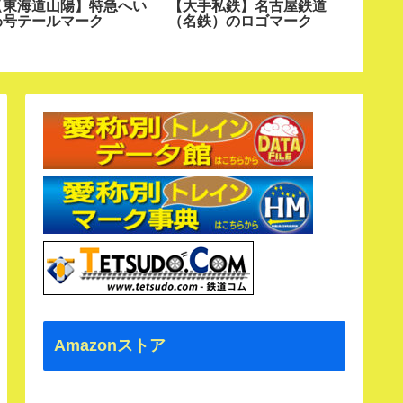
【東海道山陽】特急へい
【大手私鉄】名古屋鉄道
【中部J
わ号テールマーク
（名鉄）のロゴマーク
わ号・
Amazonストア