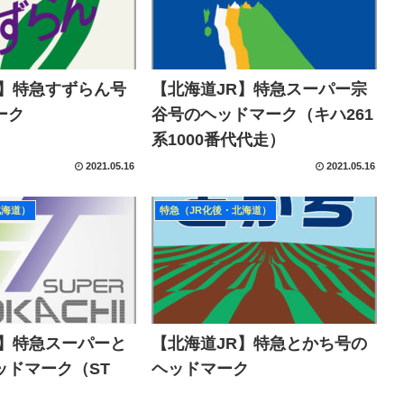
R】特急すずらん号
【北海道JR】特急スーパー宗
ーク
谷号のヘッドマーク（キハ261
系1000番代代走）
2021.05.16
2021.05.16
北海道）
特急（JR化後・北海道）
R】特急スーパーと
【北海道JR】特急とかち号の
ッドマーク（ST
ヘッドマーク