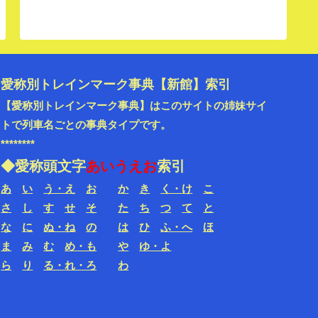
愛称別トレインマーク事典【新館】索引
【愛称別トレインマーク事典】はこのサイトの姉妹サイ
トで
列車名ごと
の事典タイプです。
********
◆愛称頭文字
あいうえお
索引
あ
い
う・え
お
か
き
く・け
こ
さ
し
す
せ
そ
た
ち
つ
て
と
な
に
ぬ・ね
の
は
ひ
ふ・へ
ほ
ま
み
む
め・も
や
ゆ・よ
ら
り
る・れ・ろ
わ