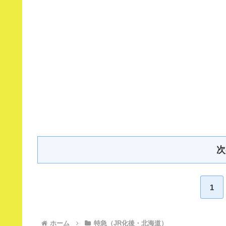
次
1
ホーム
特急（JR化後・北海道）