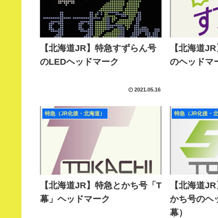
【北海道JR】特急すずらん号
【北海道J
のLEDヘッドマーク
のヘッドマ
2021.05.16
特急（JR化後・北海道）
特急（JR化後・
【北海道JR】特急とかち号「T
【北海道J
幕」ヘッドマーク
かち号のヘ
幕）