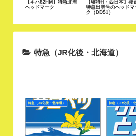
本】寝台
【キハ82HM】特急北海
【寝特H・西日本】寝
ッドマー
ヘッドマーク
特急出雲号のヘッドマ
ク（DD51）
特急（JR化後・北海道）
特急（JR化後・北海道）
特急（JR化後・