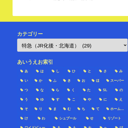
カテゴリー
あいうえお索引
あ
は
し
ひ
と
さ
み
い
か
ふ
き
お
ほ
スーパー
つ
な
ら
く
た
SL
の
う
ゆ
す
こ
や
に
え
そ
り
ま
む
ち
て
ホーム…
け
わ
シュプール
せ
リゾート
ワイドビュー
ろ
も
れ
へ
び