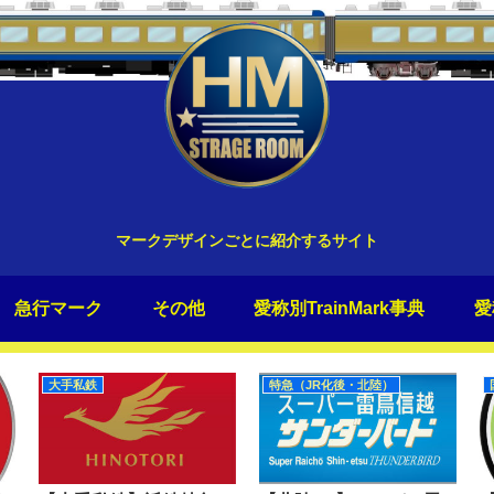
マークデザインごとに紹介するサイト
急行マーク
その他
愛称別TrainMark事典
愛
大手私鉄
特急（JR化後・北陸）