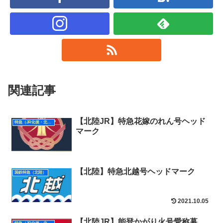
関連記事
【北陸JR】特急花嫁のれん号ヘッド
特急（JR化後・北陸）
マーク
【北陸】特急北越号ヘッドマーク
国鉄特急（北陸）
2021.10.05
【北陸JR】能登かがり火号愛称幕