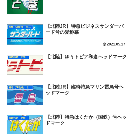
【北陸JR】特急ビジネスサンダーバ
特急（JR化後・北陸）
ード号の愛称幕
2021.05.17
【北陸】ゆぅトピア和倉ヘッドマーク
国鉄特急（北陸）
【北陸JR】臨時特急マリン雷鳥号ヘ
特急（JR化後・北陸）
ッドマーク
【北陸】特急はくたか（国鉄）号ヘッ
国鉄特急（北陸）
ドマーク