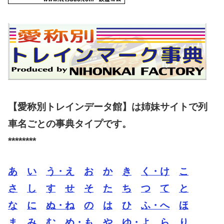
【愛称別トレインデータ館】は姉妹サイトで列
車名ごとの事典タイプです。
********
あ
い
う・え
お
か
き
く・け
こ
さ
し
す
せ
そ
た
ち
つ
て
と
な
に
ぬ・ね
の
は
ひ
ふ・へ
ほ
ま
み
む
め・も
や
ゆ・よ
ら
り