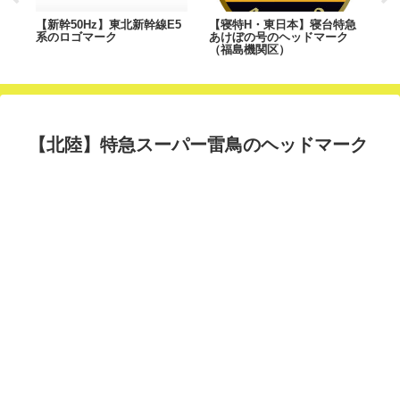
さ号
【新幹50Hz】東北新幹線E5
【寝特H・東日本】寝台特急
【新
系のロゴマーク
あけぼの号のヘッドマーク
マ
（福島機関区）
【北陸】特急スーパー雷鳥のヘッドマーク