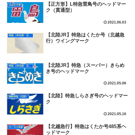
【正方形】L特急雷鳥号のヘッドマー
ほぼ正方形
ク（貫通型）
2021.06.03
【北陸JR】特急はくたか号（北越急
特急（JR化後・北陸）
行）ウイングマーク
【北陸JR】特急（スーパー）きらめ
特急（JR化後・北陸）
き号のヘッドマーク
2021.05.06
【北陸】特急しらさぎ号のヘッドマー
国鉄特急（北陸）
ク
2021.05.16
【北越急行】特急はくたか号485系ヘ
ローカル私鉄
ッドマーク