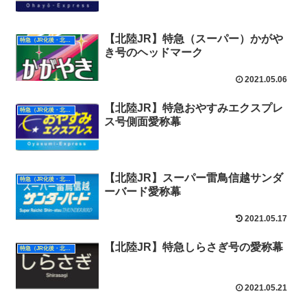
【北陸JR】特急（スーパー）かがや
特急（JR化後・北陸）
き号のヘッドマーク
2021.05.06
【北陸JR】特急おやすみエクスプレ
特急（JR化後・北陸）
ス号側面愛称幕
【北陸JR】スーパー雷鳥信越サンダ
特急（JR化後・北陸）
ーバード愛称幕
2021.05.17
【北陸JR】特急しらさぎ号の愛称幕
特急（JR化後・北陸）
2021.05.21