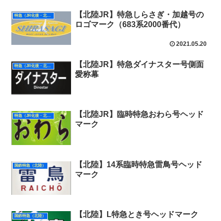
【北陸JR】特急しらさぎ・加越号の
特急（JR化後・北陸）
ロゴマーク（683系2000番代）
2021.05.20
【北陸JR】特急ダイナスター号側面
特急（JR化後・北陸）
愛称幕
【北陸JR】臨時特急おわら号ヘッド
特急（JR化後・北陸）
マーク
【北陸】14系臨時特急雷鳥号ヘッド
国鉄特急（北陸）
マーク
【北陸】L特急とき号ヘッドマーク
国鉄特急（北陸）