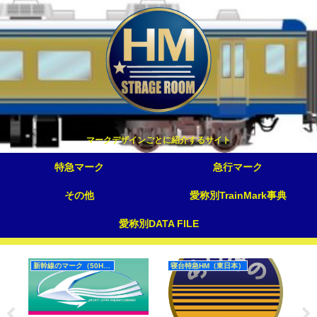
マークデザインごとに紹介するサイト
特急マーク
急行マーク
その他
愛称別TrainMark事典
愛称別DATA FILE
新幹線のマーク（50Hz）
寝台特急HM（東日本）