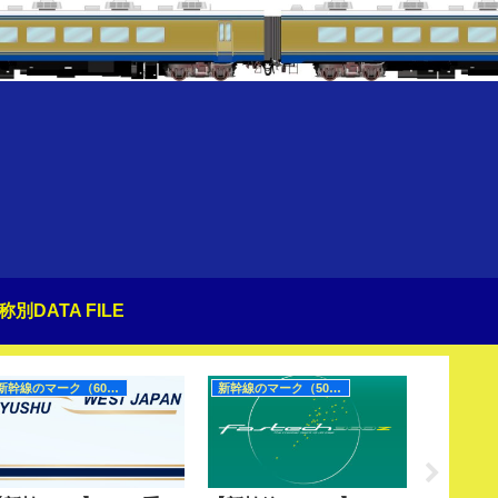
称別DATA FILE
新幹線のマーク（60Hz）
新幹線のマーク（50Hz）
夜行急行