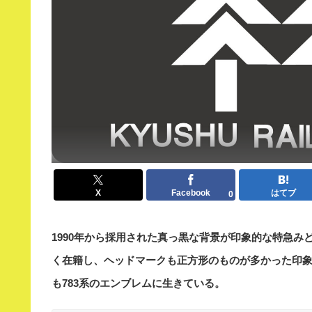
X
Facebook
はてブ
0
1990年から採用された真っ黒な背景が印象的な特急みど
く在籍し、ヘッドマークも正方形のものが多かった印
も783系のエンブレムに生きている。