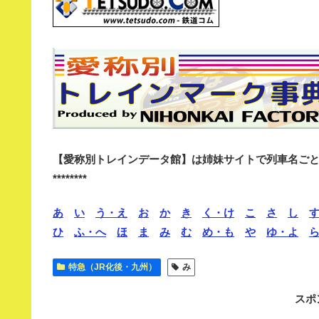
【愛称別トレインデータ館】は姉妹サイトで列車名ご
********
あ
い
う・え
お
か
き
く・け
こ
さ
し
ひ
ふ・へ
ほ
ま
み
む
め・も
や
ゆ・よ
特急（JR化後・九州）
み
スポ