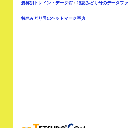
愛称別トレイン・データ館
：
特急みどり号のデータフ
特急みどり号のヘッドマーク事典