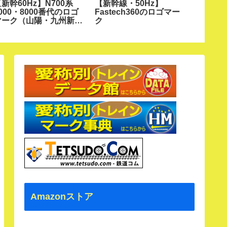
新幹60Hz】N700系
【新幹線・50Hz】
【夜急
000・8000番代のロゴ
Fastech360のロゴマー
河号の
マーク（山陽・九州新幹
ク
線）
Amazonストア