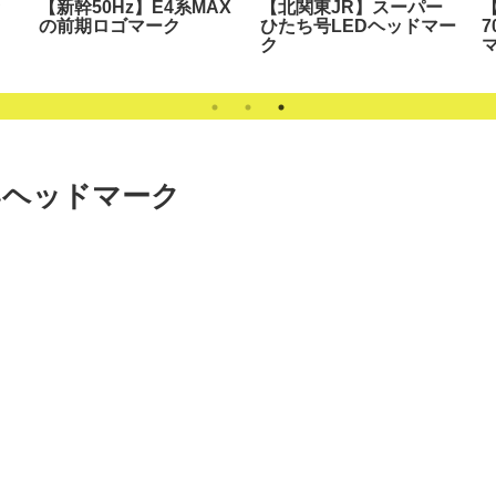
【新幹50Hz】E4系MAX
【北関東JR】スーパー
【
の前期ロゴマーク
ひたち号LEDヘッドマー
7
ク
いヘッドマーク