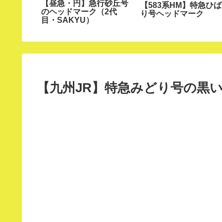
にカニエ
【昼急・円】急行砂丘号
【583系HM】特急ひば
ヘッドマ
のヘッドマーク（2代
り号ヘッドマーク
目・SAKYU）
【九州JR】特急みどり号の黒