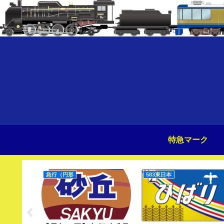
特急マーク
）
急行（円形
583東日本