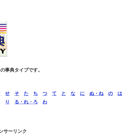
との事典タイプです。
す
せ
そ
た
ち
つ
て
と
な
に
ぬ・ね
の
は
ら
り
る・れ・ろ
わ
ンサーリンク