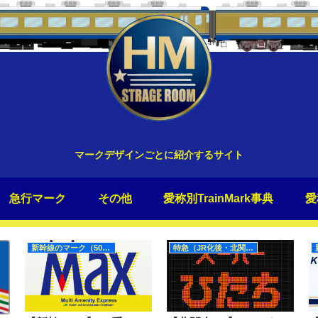
マークデザインごとに紹介するサイト
急行マーク
その他
愛称別TrainMark事典
愛
新幹線のマーク（50Hz）
特急（JR化後・北関東）