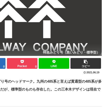
特急みどり号（黒いみどり・標準型）
Pocket
LINE
コピー
0
0
2021.06.19
り号のヘッドマーク。九州の485系と言えば貫通型の485系が多
象だが、標準型のものも存在した。この三本木デザインは現在で