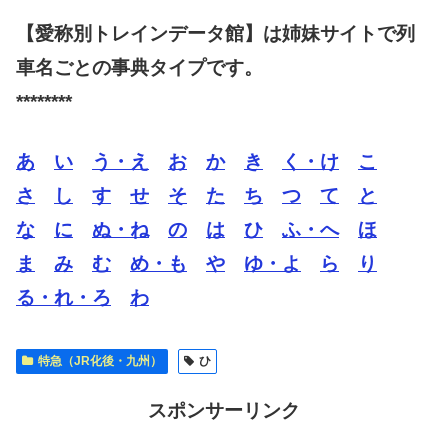
【愛称別トレインデータ館】は姉妹サイトで列
車名ごとの事典タイプです。
********
あ
い
う・え
お
か
き
く・け
こ
さ
し
す
せ
そ
た
ち
つ
て
と
な
に
ぬ・ね
の
は
ひ
ふ・へ
ほ
ま
み
む
め・も
や
ゆ・よ
ら
り
る・れ・ろ
わ
特急（JR化後・九州）
ひ
スポンサーリンク