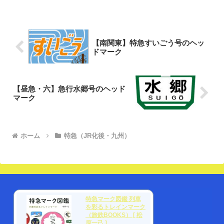
【南関東】特急すいごう号のヘッ
ドマーク
【昼急・六】急行水郷号のヘッド
マーク
ホーム
特急（JR化後・九州）
特急マーク図鑑 列車
を彩るトレインマーク
（旅鉄BOOKS） [ 松
原一己 ]