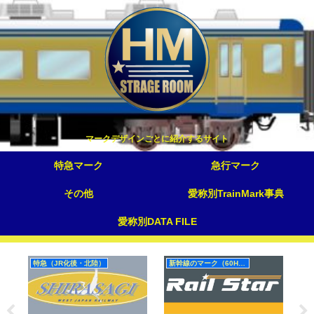
マークデザインごとに紹介するサイト
特急マーク
急行マーク
その他
愛称別TrainMark事典
愛称別DATA FILE
特急（JR化後・北陸）
新幹線のマーク（60Hz）
路