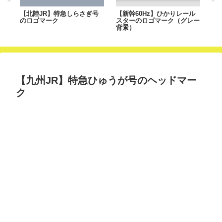
ーク
【北陸JR】特急しらさぎ号
【新幹60Hz】ひかりレール
【
のロゴマーク
スターのロゴマーク（グレー
4
背景）
ク
【九州JR】特急ひゅうが号のヘッドマー
ク