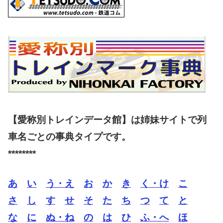
【愛称別トレインデータ館】は姉妹サイトで列
車名ごとの事典タイプです。
********
あ
い
う・え
お
か
き
く・け
こ
さ
し
す
せ
そ
た
ち
つ
て
と
な
に
ぬ・ね
の
は
ひ
ふ・へ
ほ