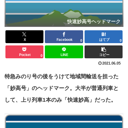
快速妙高号ヘッドマーク
X
Facebook
はてブ
0
0
Pocket
LINE
コピー
0
2021.06.05
特急みのり号の後をうけて地域間輸送を担った
「妙高号」のヘッドマーク。大半が普通列車と
して、上り列車1本のみ「快速妙高」だった。