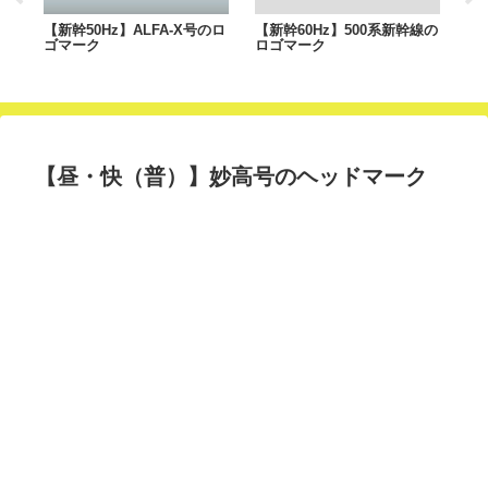
【新幹50Hz】ALFA-X号のロ
【新幹60Hz】500系新幹線の
【
）
ゴマーク
ロゴマーク
ヘ
【昼・快（普）】妙高号のヘッドマーク