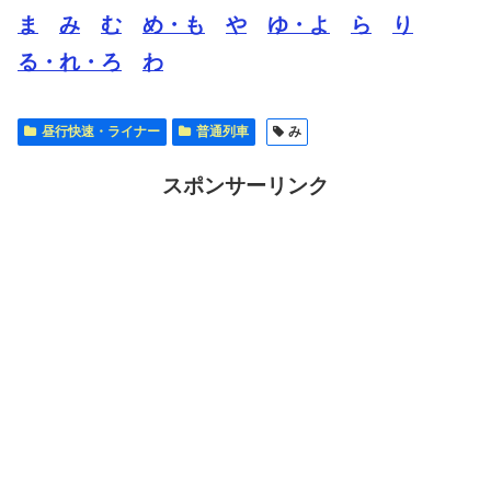
ま
み
む
め・も
や
ゆ・よ
ら
り
る・れ・ろ
わ
昼行快速・ライナー
普通列車
み
スポンサーリンク