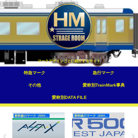
マークデザインごとに紹介するサイト
特急マーク
急行マーク
その他
愛称別TrainMark事典
愛称別DATA FILE
新幹線のマーク（50Hz）
新幹線のマーク（60Hz）
S