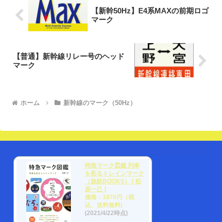
【新幹50Hz】E4系MAXの前期ロゴ
マーク
【普通】新幹線リレー号のヘッド
マーク
ホーム
新幹線のマーク（50Hz）
特急マーク図鑑 列車
を彩るトレインマーク
（旅鉄BOOKS） [ 松
原一己 ]
価格：1870円（税
込、送料無料)
(2021/4/22時点)