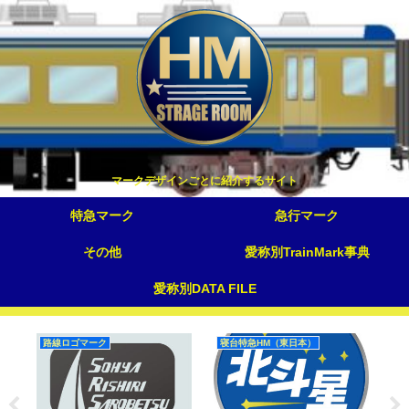
マークデザインごとに紹介するサイト
特急マーク
急行マーク
その他
愛称別TrainMark事典
愛称別DATA FILE
路線ロゴマーク
寝台特急HM（東日本）