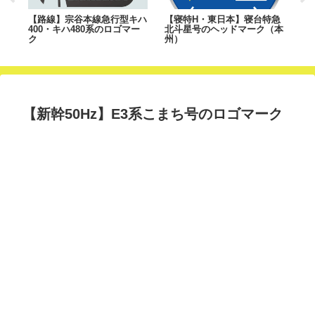
わ号
【路線】宗谷本線急行型キハ
【寝特H・東日本】寝台特急
【
400・キハ480系のロゴマー
北斗星号のヘッドマーク（本
ー
ク
州）
【新幹50Hz】E3系こまち号のロゴマーク