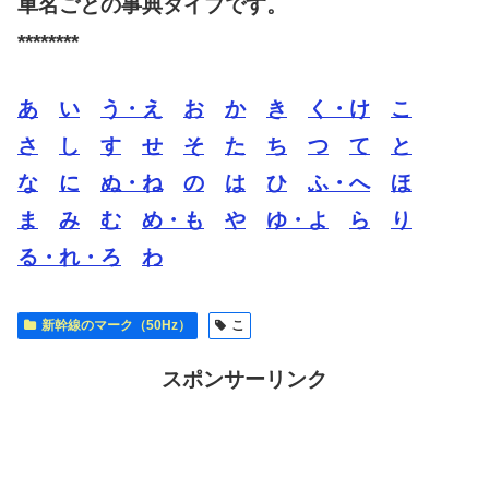
車名ごとの事典タイプです。
********
あ
い
う・え
お
か
き
く・け
こ
さ
し
す
せ
そ
た
ち
つ
て
と
な
に
ぬ・ね
の
は
ひ
ふ・へ
ほ
ま
み
む
め・も
や
ゆ・よ
ら
り
る・れ・ろ
わ
新幹線のマーク（50Hz）
こ
スポンサーリンク