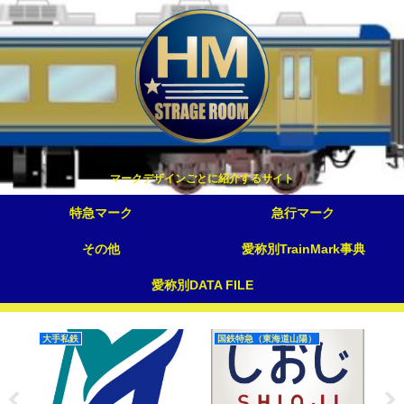
マークデザインごとに紹介するサイト
特急マーク
急行マーク
その他
愛称別TrainMark事典
愛称別DATA FILE
大手私鉄
国鉄特急（東海道山陽）
幻