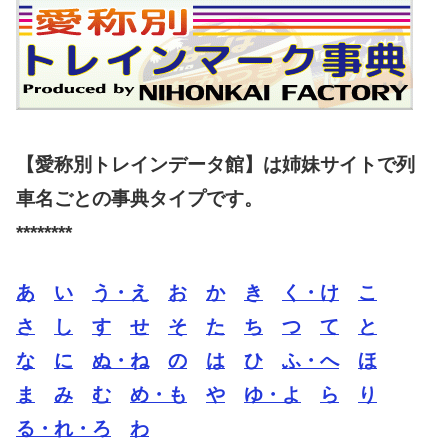
【愛称別トレインデータ館】は姉妹サイトで列
車名ごとの事典タイプです。
********
あ
い
う・え
お
か
き
く・け
こ
さ
し
す
せ
そ
た
ち
つ
て
と
な
に
ぬ・ね
の
は
ひ
ふ・へ
ほ
ま
み
む
め・も
や
ゆ・よ
ら
り
る・れ・ろ
わ