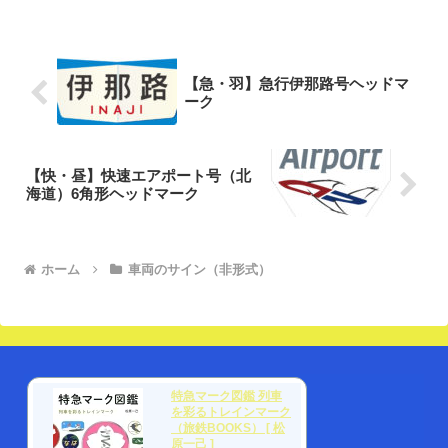
【急・羽】急行伊那路号ヘッドマ
ーク
【快・昼】快速エアポート号（北
海道）6角形ヘッドマーク
ホーム
車両のサイン（非形式）
特急マーク図鑑 列車
を彩るトレインマーク
（旅鉄BOOKS） [ 松
原一己 ]