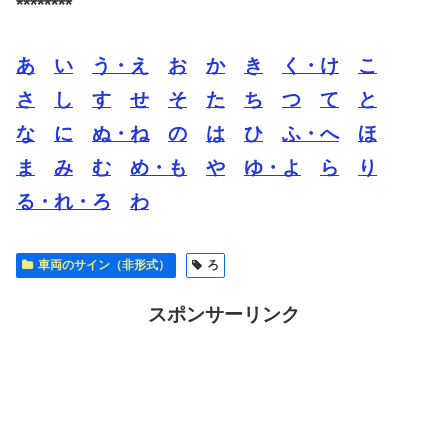
********
あ
い
う・え
お
か
き
く・け
こ
さ
し
す
せ
そ
た
ち
つ
て
と
な
に
ぬ・ね
の
は
ひ
ふ・へ
ほ
ま
み
む
め・も
や
ゆ・よ
ら
り
る・れ・ろ
わ
車両のサイン（非形式）
ろ
スポンサーリンク