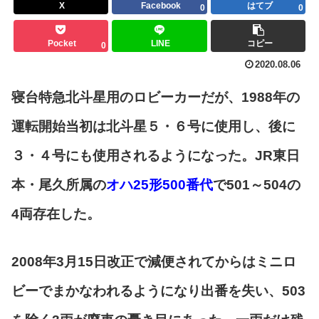
X
Facebook
はてブ
0
0
Pocket
LINE
コピー
0
2020.08.06
寝台特急北斗星用のロビーカーだが、1988年の
運転開始当初は北斗星５・６号に使用し、後に
３・４号にも使用されるようになった。JR東日
本・尾久所属の
オハ25形500番代
で501～504の
4両存在した。
2008年3月15日改正で減便されてからはミニロ
ビーでまかなわれるようになり出番を失い、503