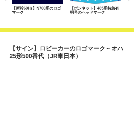
のロ
【新幹60Hz】N700系のロゴ
【ボンネット】485系特急有
【
マーク
明号のヘッドマーク
エ
【サイン】ロビーカーのロゴマーク～オハ
25形500番代（JR東日本）