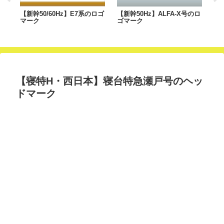
あ
【新幹50/60Hz】E7系のロゴ
【新幹50Hz】ALFA-X号のロ
【
マーク
ゴマーク
雲
【寝特H・西日本】寝台特急瀬戸号のヘッ
ドマーク