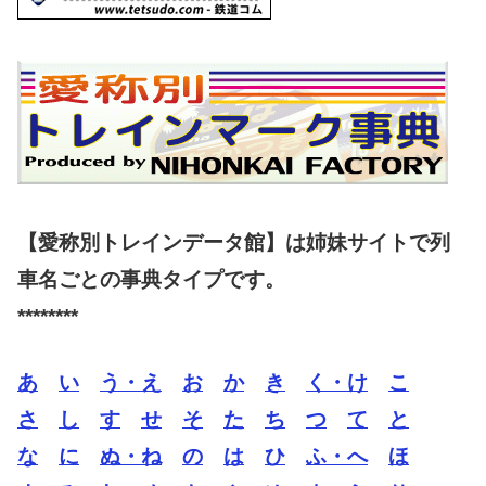
【愛称別トレインデータ館】は姉妹サイトで列
車名ごとの事典タイプです。
********
あ
い
う・え
お
か
き
く・け
こ
さ
し
す
せ
そ
た
ち
つ
て
と
な
に
ぬ・ね
の
は
ひ
ふ・へ
ほ