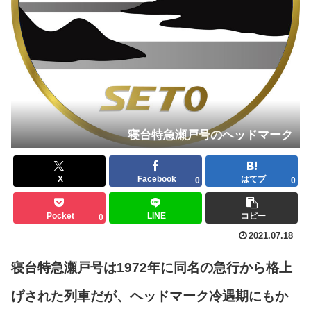
寝台特急瀬戸号のヘッドマーク
X
Facebook
はてブ
0
0
Pocket
LINE
コピー
0
2021.07.18
寝台特急瀬戸号は1972年に同名の急行から格上
げされた列車だが、ヘッドマーク冷遇期にもか