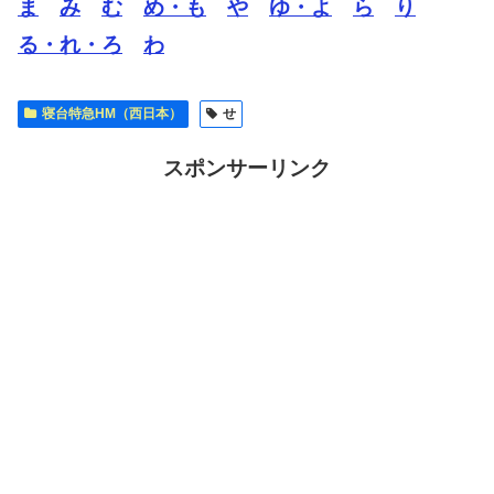
ま
み
む
め・も
や
ゆ・よ
ら
り
る・れ・ろ
わ
寝台特急HM（西日本）
せ
スポンサーリンク