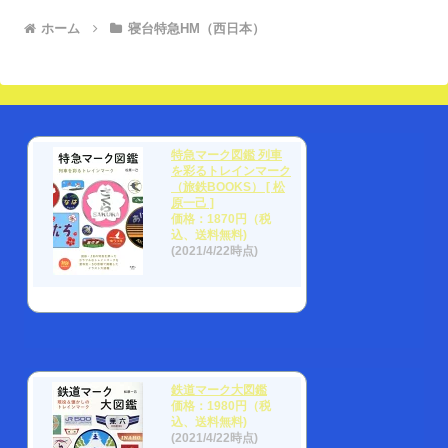
ホーム
寝台特急HM（西日本）
特急マーク図鑑 列車
を彩るトレインマーク
（旅鉄BOOKS） [ 松
原一己 ]
価格：1870円（税
込、送料無料)
(2021/4/22時点)
鉄道マーク大図鑑
価格：1980円（税
込、送料無料)
(2021/4/22時点)