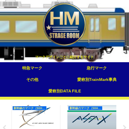
マークデザインごとに紹介するサイト
特急マーク
急行マーク
その他
愛称別TrainMark事典
愛称別DATA FILE
新幹線のマーク（50Hz）
新幹線のマーク（50Hz）