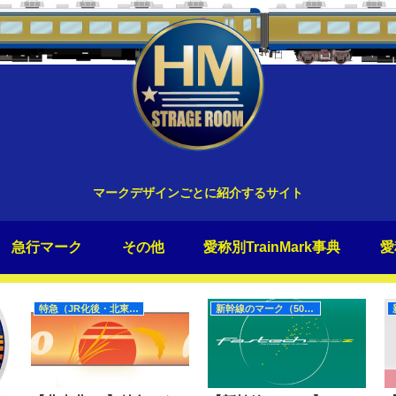
マークデザインごとに紹介するサイト
急行マーク
その他
愛称別TrainMark事典
愛
特急（JR化後・北東北）
新幹線のマーク（50Hz）