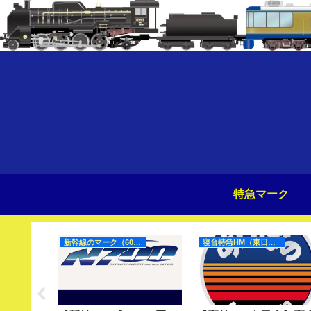
特急マーク
新幹線のマーク（60Hz）
寝台特急HM（東日本）