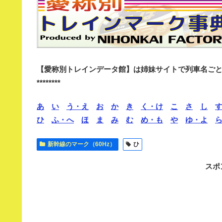
【愛称別トレインデータ館】は姉妹サイトで列車名ご
********
あ
い
う・え
お
か
き
く・け
こ
さ
し
ひ
ふ・へ
ほ
ま
み
む
め・も
や
ゆ・よ
新幹線のマーク（60Hz）
ひ
スポ