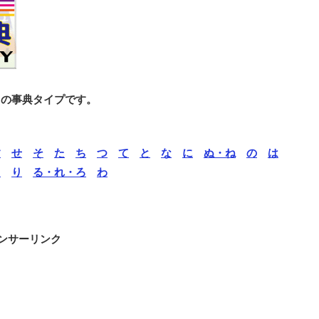
との事典タイプです。
す
せ
そ
た
ち
つ
て
と
な
に
ぬ・ね
の
は
ら
り
る・れ・ろ
わ
ンサーリンク