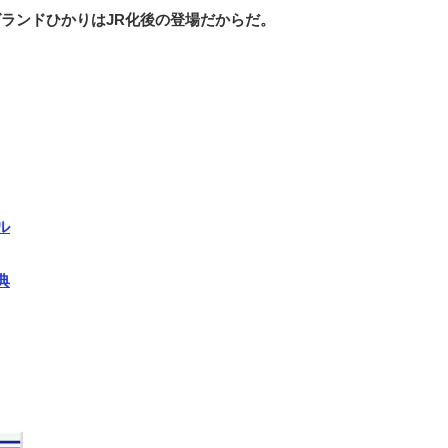
ランドひかりはJR化後の登場だからだ。
）
ル
典