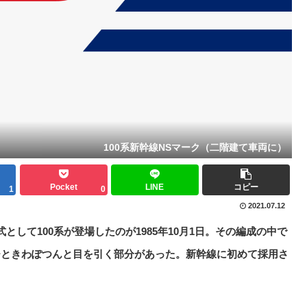
100系新幹線NSマーク（二階建て車両に）
Pocket
LINE
コピー
1
0
2021.07.12
して100系が登場したのが1985年10月1日。その編成の中で
ひときわぽつんと目を引く部分があった。新幹線に初めて採用さ