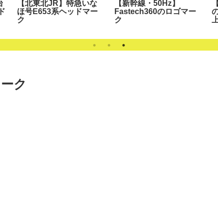
台
【北東北JR】特急いな
【新幹線・50Hz】
【
ド
ほ号E653系ヘッドマー
Fastech360のロゴマー
ク
ク
マーク