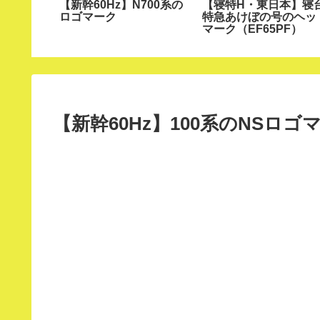
本】寝台
【新幹60Hz】N700系の
【寝特H・東日本】寝
ヘッドマ
ロゴマーク
特急あけぼの号のヘッ
マーク（EF65PF）
【新幹60Hz】100系のNSロゴ