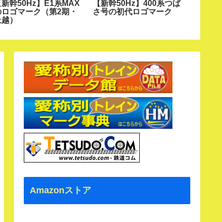
新幹50Hz】E1系MAX
【新幹50Hz】400系つば
【寝特
のロゴマーク（第2期・
さ号の初代ロゴマーク
特急ゆ
上越）
マーク
Amazonストア