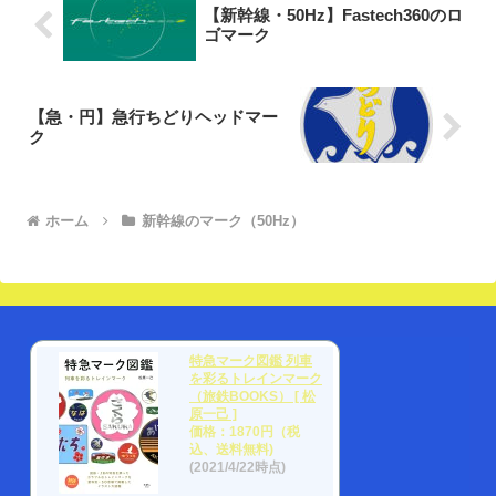
【新幹線・50Hz】Fastech360のロ
ゴマーク
【急・円】急行ちどりヘッドマー
ク
ホーム
新幹線のマーク（50Hz）
特急マーク図鑑 列車
を彩るトレインマーク
（旅鉄BOOKS） [ 松
原一己 ]
価格：1870円（税
込、送料無料)
(2021/4/22時点)