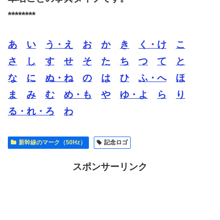
********
あ
い
う・え
お
か
き
く・け
こ
さ
し
す
せ
そ
た
ち
つ
て
と
な
に
ぬ・ね
の
は
ひ
ふ・へ
ほ
ま
み
む
め・も
や
ゆ・よ
ら
り
る・れ・ろ
わ
新幹線のマーク（50Hz）
記念ロゴ
スポンサーリンク