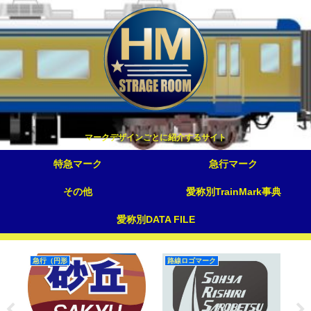
マークデザインごとに紹介するサイト
特急マーク
急行マーク
その他
愛称別TrainMark事典
愛称別DATA FILE
急行（円形
路線ロゴマーク
国