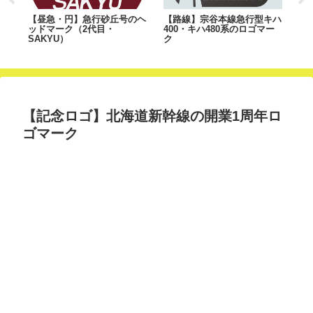
号
【昼急・円】急行砂丘号のヘ
【路線】宗谷本線急行型キハ
【
ッドマーク（2代目・
400・キハ480系のロゴマー
マ
SAKYU）
ク
【記念ロゴ】北海道新幹線の開業1周年ロ
ゴマーク