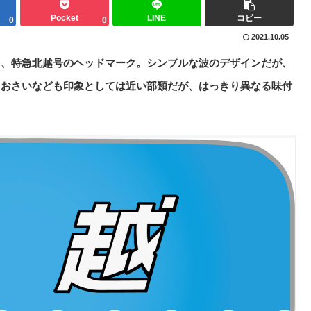
Pocket
LINE
コピー
0
0
2021.10.05
た、特急北越号のヘッドマーク。シンプルな波のデザインだが、
しおさいなども印象としては近い部類だが、はっきり異なる味付