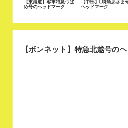
LFA-X号
【東海道】客車特急つば
【中部】L特急あさま
め号のヘッドマーク
ヘッドマーク
【ボンネット】特急北越号のヘ