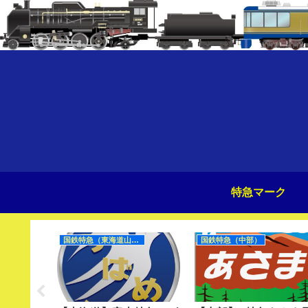
特急マーク
0Hz）
国鉄特急（東海道山陽）
国鉄特急（中部）