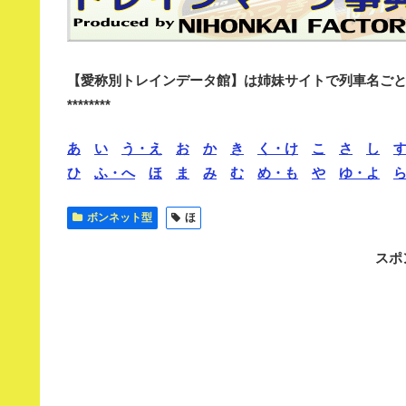
【愛称別トレインデータ館】は姉妹サイトで列車名ご
********
あ
い
う・え
お
か
き
く・け
こ
さ
し
ひ
ふ・へ
ほ
ま
み
む
め・も
や
ゆ・よ
ボンネット型
ほ
スポ