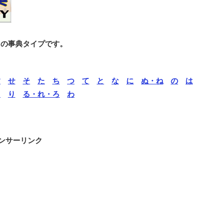
との事典タイプです。
す
せ
そ
た
ち
つ
て
と
な
に
ぬ・ね
の
は
ら
り
る・れ・ろ
わ
ンサーリンク