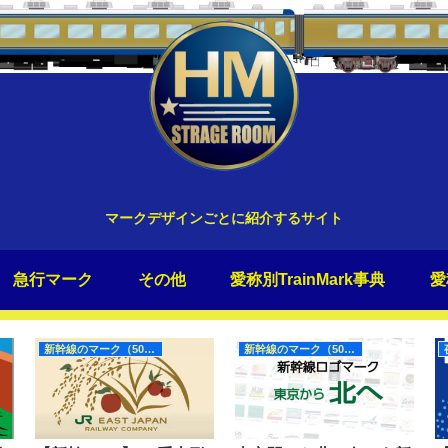
マークデザインごとに紹介するサイト
急行マーク
その他
愛称別TrainMark事典
愛
新幹線のマーク（50Hz）
新幹線のマーク（50Hz）