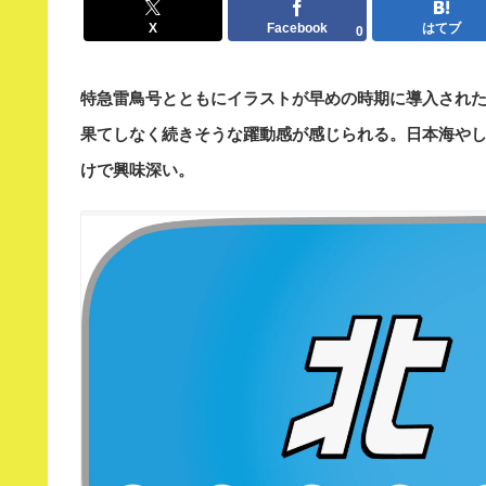
X
Facebook
はてブ
0
特急雷鳥号とともにイラストが早めの時期に導入され
果てしなく続きそうな躍動感が感じられる。日本海や
けで興味深い。