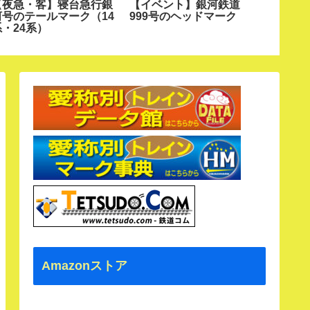
【夜急・客】寝台急行銀
【イベント】銀河鉄道
【新幹6
河号のテールマーク（14
999号のヘッドマーク
ールス
系・24系）
（グレ
Amazonストア