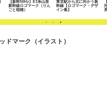
号
【新幹50Hz】E3系山形
東京駅から北に向かう新
新幹線ロゴマーク（りん
幹線【ロゴマーク・デザ
ごと稲穂）
イン集】
ッドマーク（イラスト）