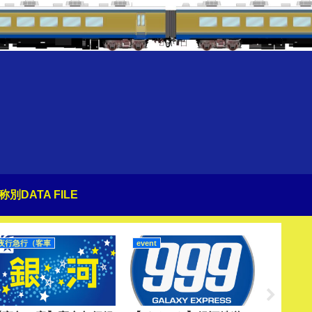
称別DATA FILE
夜行急行（客車
event