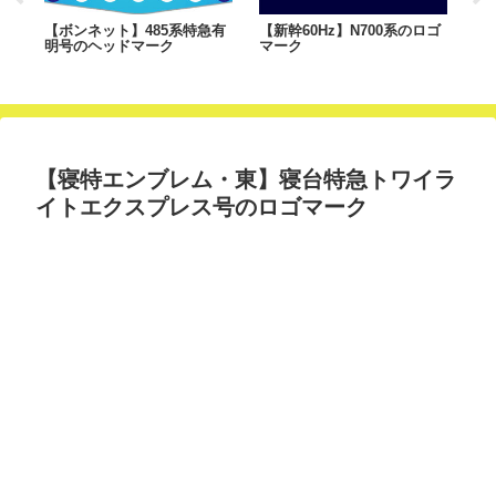
河号
【ボンネット】485系特急有
【新幹60Hz】N700系のロゴ
【
4
明号のヘッドマーク
マーク
道
【寝特エンブレム・東】寝台特急トワイラ
イトエクスプレス号のロゴマーク