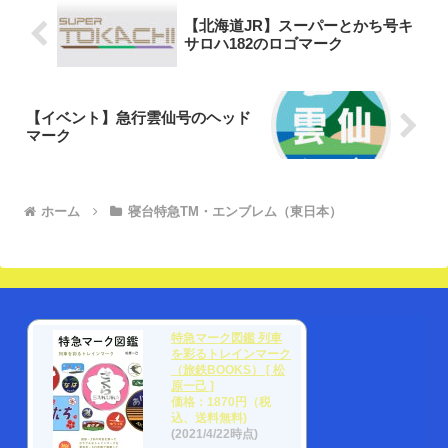
【北海道JR】スーパーとかち号キ
サロハ182のロゴマーク
【イベント】急行雲仙号のヘッド
マーク
ホーム
寝台特急TM・エンブレム（東日本）
特急マーク図鑑 列車
を彩るトレインマーク
（旅鉄BOOKS） [ 松
原一己 ]
価格：1870円（税
込、送料無料)
(2021/4/22時点)