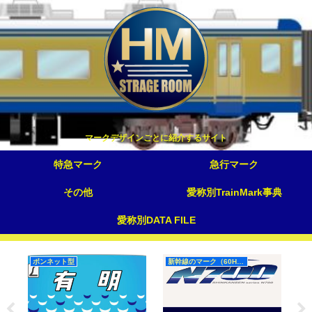
マークデザインごとに紹介するサイト
特急マーク
急行マーク
その他
愛称別TrainMark事典
愛称別DATA FILE
ボンネット型
新幹線のマーク（60Hz）
S