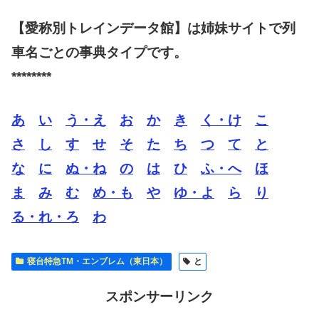
【愛称別トレインデータ館】は姉妹サイトで列
車名ごとの事典タイプです。
********
あ
い
う・え
お
か
き
く・け
こ
さ
し
す
せ
そ
た
ち
つ
て
と
な
に
ぬ・ね
の
は
ひ
ふ・へ
ほ
ま
み
む
め・も
や
ゆ・よ
ら
り
る・れ・ろ
わ
寝台特急TM・エンブレム（東日本）
と
スポンサーリンク