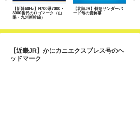
有
【新幹60Hz】N700系7000・
【北陸JR】特急サンダーバ
【新
8000番代のロゴマーク（山
ード号の愛称幕
マ
陽・九州新幹線）
【近畿JR】かにカニエクスプレス号のヘ
ッドマーク