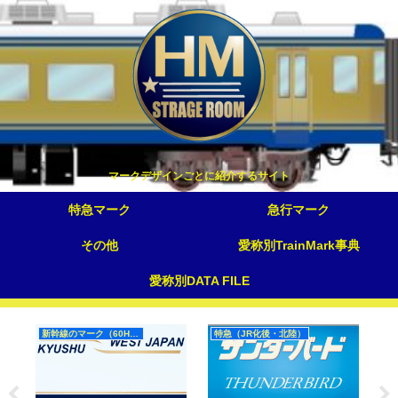
マークデザインごとに紹介するサイト
特急マーク
急行マーク
その他
愛称別TrainMark事典
愛称別DATA FILE
新幹線のマーク（60Hz）
特急（JR化後・北陸）