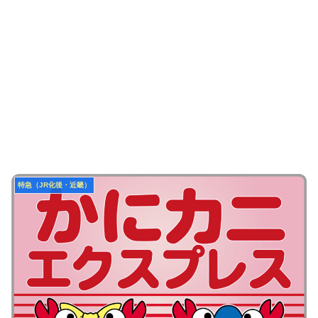
特急（JR化後・近畿）