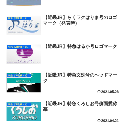
【近畿JR】らくラクはりま号のロゴ
特急（JR化後・近畿）
マーク（発表時）
【近畿JR】特急はるか号ロゴマーク
特急（JR化後・近畿）
【近畿JR】特急文殊号のヘッドマー
特急（JR化後・近畿）
ク
2021.05.28
【近畿JR】特急くろしお号側面愛称
特急（JR化後・近畿）
幕
2021.04.21