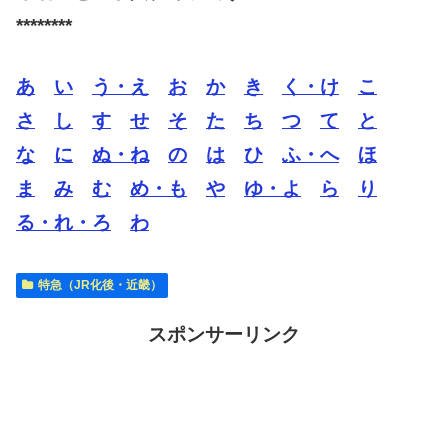
********
あ
い
う・え
お
か
き
く・け
こ
さ
し
す
せ
そ
た
ち
つ
て
と
な
に
ぬ・ね
の
は
ひ
ふ・へ
ほ
ま
み
む
め・も
や
ゆ・よ
ら
り
る・れ・ろ
わ
特急（JR化後・近畿）
スポンサーリンク