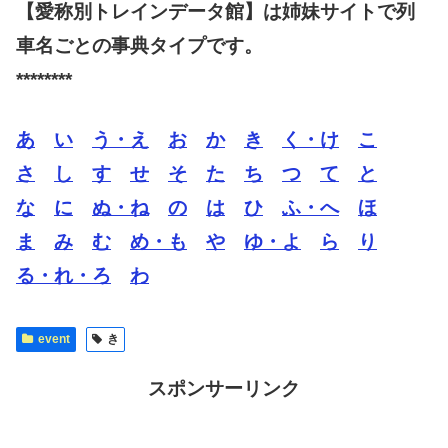
【愛称別トレインデータ館】は姉妹サイトで列
車名ごとの事典タイプです。
********
あ
い
う・え
お
か
き
く・け
こ
さ
し
す
せ
そ
た
ち
つ
て
と
な
に
ぬ・ね
の
は
ひ
ふ・へ
ほ
ま
み
む
め・も
や
ゆ・よ
ら
り
る・れ・ろ
わ
event
き
スポンサーリンク