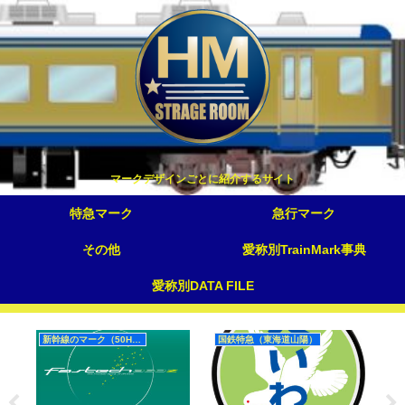
マークデザインごとに紹介するサイト
特急マーク
急行マーク
その他
愛称別TrainMark事典
愛称別DATA FILE
新幹線のマーク（50Hz）
国鉄特急（東海道山陽）
幻