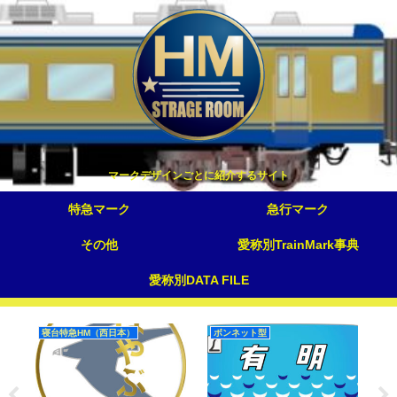
マークデザインごとに紹介するサイト
特急マーク
急行マーク
その他
愛称別TrainMark事典
愛称別DATA FILE
寝台特急HM（西日本）
ボンネット型
特