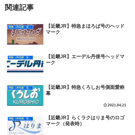
関連記事
【近畿JR】特急まほろば号のヘッド
特急（JR化後・近畿）
マーク
【近畿JR】エーデル丹後号ヘッドマ
特急（JR化後・近畿）
ーク
【近畿JR】特急くろしお号側面愛称
特急（JR化後・近畿）
幕
2021.04.21
【近畿JR】らくラクはりま号のロゴ
特急（JR化後・近畿）
マーク（発表時）