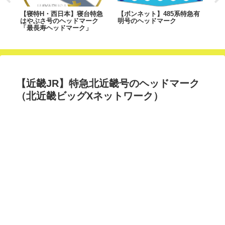
シ
【寝特H・西日本】寝台特急
【ボンネット】485系特急有
【
～
はやぶさ号のヘッドマーク
明号のヘッドマーク
越
「最長寿ヘッドマーク」
【近畿JR】特急北近畿号のヘッドマーク
（北近畿ビッグXネットワーク）