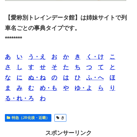
【愛称別トレインデータ館】は姉妹サイトで列
車名ごとの事典タイプです。
********
あ
い
う・え
お
か
き
く・け
こ
さ
し
す
せ
そ
た
ち
つ
て
と
な
に
ぬ・ね
の
は
ひ
ふ・へ
ほ
ま
み
む
め・も
や
ゆ・よ
ら
り
る・れ・ろ
わ
特急（JR化後・近畿）
き
スポンサーリンク