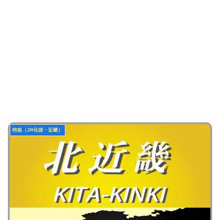
特急（JR化後・近畿）