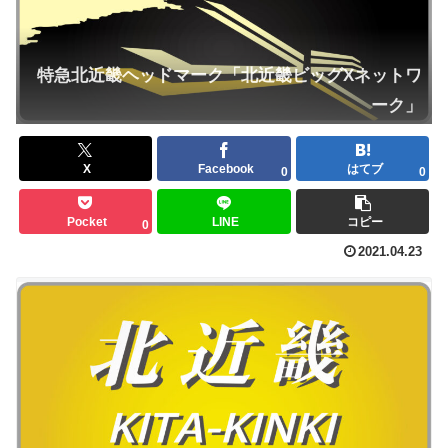
特急北近畿ヘッドマーク「北近畿ビッグXネットワ
ーク」
X
Facebook
はてブ
0
0
Pocket
LINE
コピー
0
2021.04.23