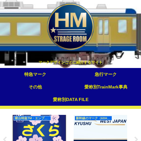
マークデザインごとに紹介するサイト
特急マーク
急行マーク
その他
愛称別TrainMark事典
愛称別DATA FILE
寝台特急TM・エンブレム（西日本）
新幹線のマーク（60Hz）