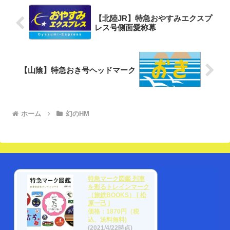
【北陸JR】特急おやすみエクスプ
レス号側面愛称幕
【山陰】特急おき号ヘッドマーク
ホーム
幻のHM
特急マーク図鑑 列車
を彩るトレインマーク
（旅鉄BOOKS） [ 松
原一己 ]
価格：1870円（税
込、送料無料)
(2021/4/22時点)