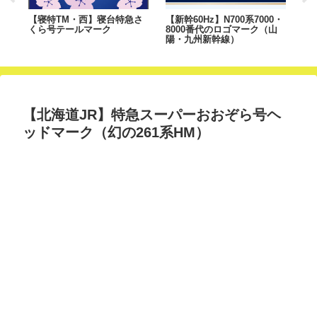
号
【寝特TM・西】寝台特急さ
【新幹60Hz】N700系7000・
【
くら号テールマーク
8000番代のロゴマーク（山
M
陽・九州新幹線）
の
【北海道JR】特急スーパーおおぞら号ヘ
ッドマーク（幻の261系HM）