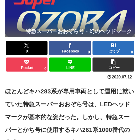
特急スーパーおおぞら号・幻のヘッドマーク
X
Facebook
はてブ
0
0
Pocket
LINE
コピー
0
2020.07.12
ほとんどキハ283系が専用車両として運用に就い
ていた特急スーパーおおぞら号は、LEDヘッド
マークが基本的な姿だった。しかし、特急スー
パーとかち号に使用するキハ261系1000番代の