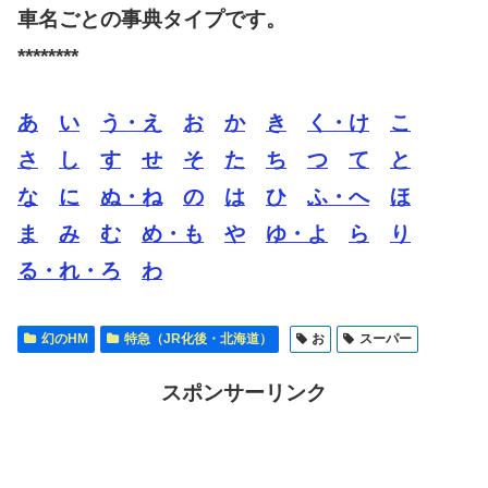
車名ごとの事典タイプです。
********
あ
い
う・え
お
か
き
く・け
こ
さ
し
す
せ
そ
た
ち
つ
て
と
な
に
ぬ・ね
の
は
ひ
ふ・へ
ほ
ま
み
む
め・も
や
ゆ・よ
ら
り
る・れ・ろ
わ
幻のHM
特急（JR化後・北海道）
お
スーパー
スポンサーリンク