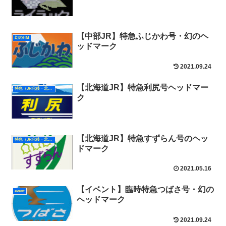
【中部JR】特急ふじかわ号・幻のヘ
幻のHM
ッドマーク
2021.09.24
【北海道JR】特急利尻号ヘッドマー
特急（JR化後・北海道）
ク
【北海道JR】特急すずらん号のヘッ
特急（JR化後・北海道）
ドマーク
2021.05.16
【イベント】臨時特急つばさ号・幻の
event
ヘッドマーク
2021.09.24