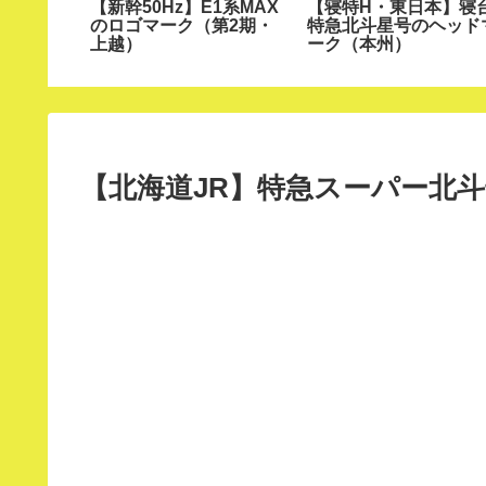
ら西に向
【新幹50Hz】E1系MAX
【寝特H・東日本】寝
ゴマー
のロゴマーク（第2期・
特急北斗星号のヘッド
】
上越）
ーク（本州）
【北海道JR】特急スーパー北斗