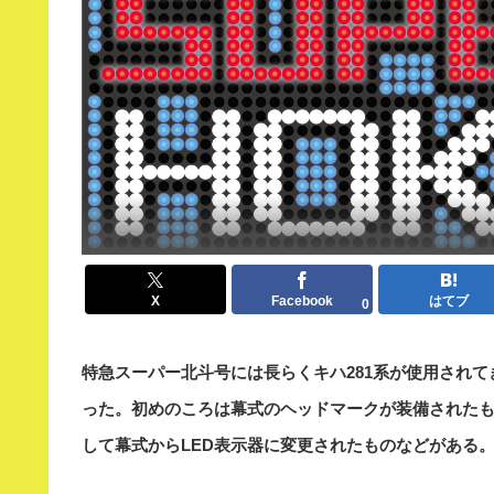
X
Facebook
はてブ
0
特急スーパー北斗号には長らくキハ281系が使用されて
った。初めのころは幕式のヘッドマークが装備されたも
して幕式からLED表示器に変更されたものなどがある