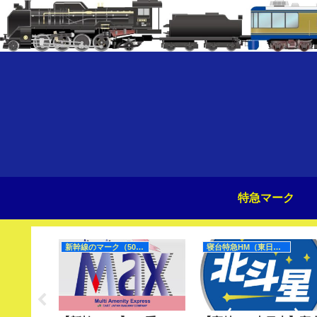
特急マーク
0Hz）
新幹線のマーク（50Hz）
寝台特急HM（東日本）