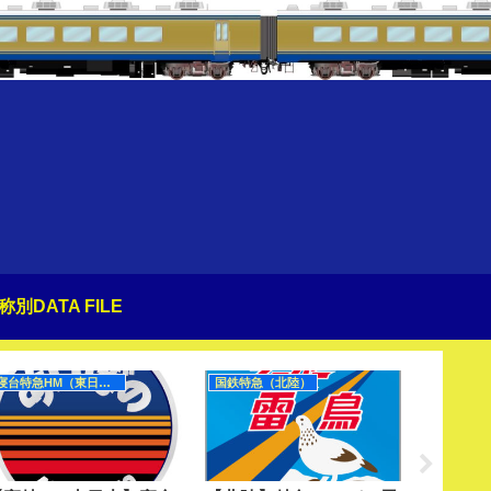
称別DATA FILE
寝台特急HM（東日本）
国鉄特急（北陸）
特急（JR