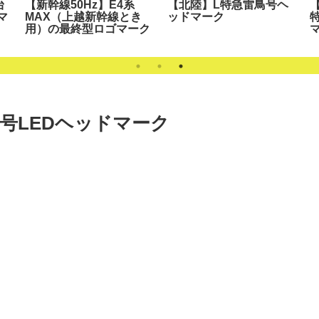
台
【新幹線50Hz】E4系
【北陸】L特急雷鳥号ヘ
マ
MAX（上越新幹線とき
ッドマーク
用）の最終型ロゴマーク
マ
号LEDヘッドマーク