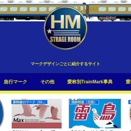
マークデザインごとに紹介するサイト
急行マーク
その他
愛称別TrainMark事典
愛
新幹線のマーク（50Hz）
国鉄特急（北陸）