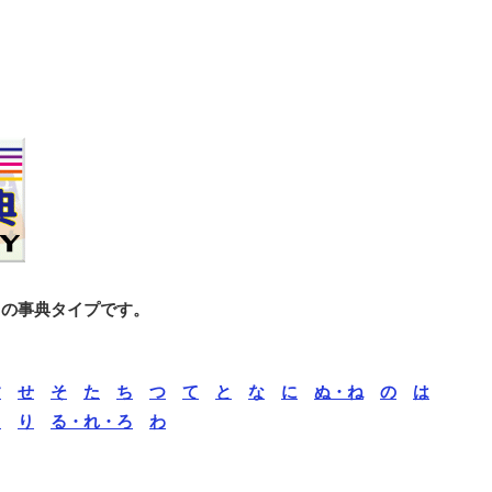
との事典タイプです。
す
せ
そ
た
ち
つ
て
と
な
に
ぬ・ね
の
は
ら
り
る・れ・ろ
わ