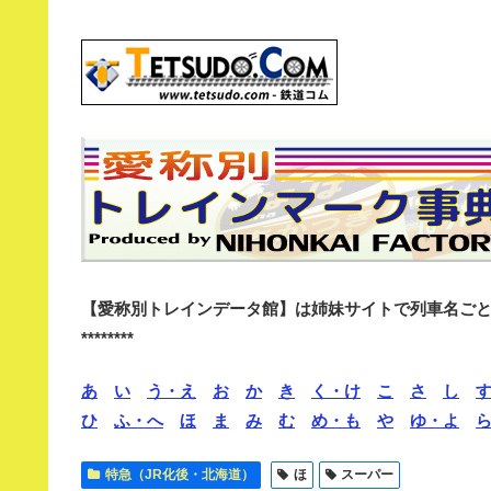
【愛称別トレインデータ館】は姉妹サイトで列車名ご
********
あ
い
う・え
お
か
き
く・け
こ
さ
し
ひ
ふ・へ
ほ
ま
み
む
め・も
や
ゆ・よ
特急（JR化後・北海道）
ほ
スーパー