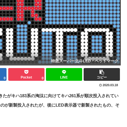
特急スーパー北斗LED・ヘッドマーク
Pocket
LINE
コピー
0
0
2020.03.18
きたがキハ183系の淘汰に向けてキハ261系が順次投入されてい
のが新製投入されたが、後にLED表示器で新製されたもの、そ
。