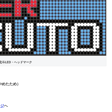
北斗LED・ヘッドマーク
をやめたため）
ージ
へ