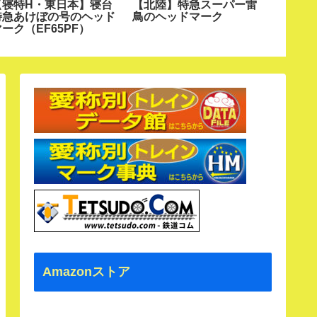
【寝特H・東日本】寝台
【北陸】特急スーパー雷
【北陸J
特急あけぼの号のヘッド
鳥のヘッドマーク
ーバー
ーク（EF65PF）
Amazonストア