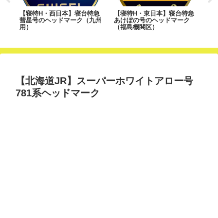
線の
【寝特H・西日本】寝台特急
【寝特H・東日本】寝台特急
東
）
彗星号のヘッドマーク（九州
あけぼの号のヘッドマーク
新
用）
（福島機関区）
ン
【北海道JR】スーパーホワイトアロー号
781系ヘッドマーク