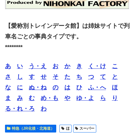
【愛称別トレインデータ館】は姉妹サイトで列
車名ごとの事典タイプです。
********
あ
い
う・え
お
か
き
く・け
こ
さ
し
す
せ
そ
た
ち
つ
て
と
な
に
ぬ・ね
の
は
ひ
ふ・へ
ほ
ま
み
む
め・も
や
ゆ・よ
ら
り
る・れ・ろ
わ
特急（JR化後・北海道）
ほ
スーパー