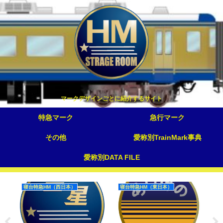
マークデザインごとに紹介するサイト
特急マーク
急行マーク
その他
愛称別TrainMark事典
愛称別DATA FILE
寝台特急HM（西日本）
寝台特急HM（東日本）