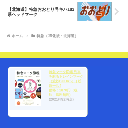
【北海道】特急おおとり号キハ183
系ヘッドマーク
ホーム
特急（JR化後・北海道）
特急マーク図鑑 列車
を彩るトレインマーク
（旅鉄BOOKS） [ 松
原一己 ]
価格：1870円（税
込、送料無料)
(2021/4/22時点)