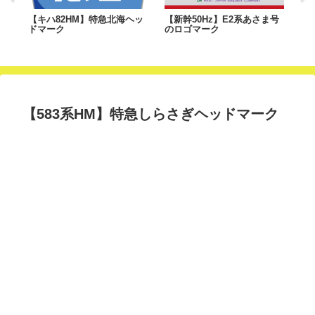
ヘ
【キハ82HM】特急北海ヘッ
【新幹50Hz】E2系あさま号
【新
ドマーク
のロゴマーク
ゴ
【583系HM】特急しらさぎヘッドマーク