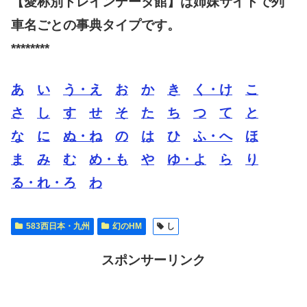
【愛称別トレインデータ館】は姉妹サイトで列
車名ごとの事典タイプです。
********
あ
い
う・え
お
か
き
く・け
こ
さ
し
す
せ
そ
た
ち
つ
て
と
な
に
ぬ・ね
の
は
ひ
ふ・へ
ほ
ま
み
む
め・も
や
ゆ・よ
ら
り
る・れ・ろ
わ
583西日本・九州
幻のHM
し
スポンサーリンク