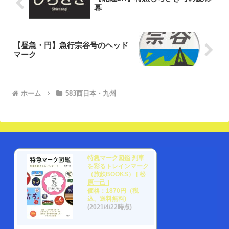
幕
【昼急・円】急行宗谷号のヘッド
マーク
ホーム
583西日本・九州
特急マーク図鑑 列車
を彩るトレインマーク
（旅鉄BOOKS） [ 松
原一己 ]
価格：1870円（税
込、送料無料)
(2021/4/22時点)