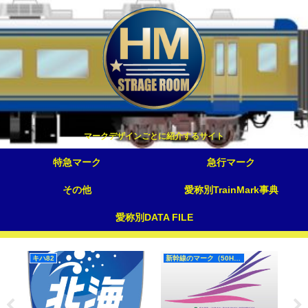
マークデザインごとに紹介するサイト
特急マーク
急行マーク
その他
愛称別TrainMark事典
愛称別DATA FILE
キハ82
新幹線のマーク（50Hz）