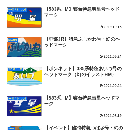
【583系HM】寝台特急明星号ヘッド
583西日本・九州
マーク
2019.10.15
【中部JR】特急ふじかわ号・幻のヘ
幻のHM
ッドマーク
2021.09.24
【ボンネット】485系特急あいづ号の
ボンネット型
ヘッドマーク（幻のイラストHM）
2021.09.24
【583系HM】寝台特急彗星ヘッドマ
583西日本・九州
ーク
2021.08.19
【イベント】臨時特急つばさ号・幻の
event