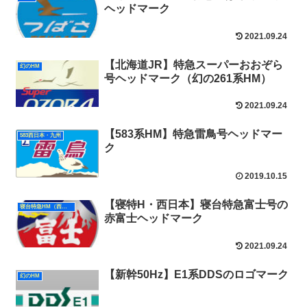
ヘッドマーク
2021.09.24
【北海道JR】特急スーパーおおぞら
幻のHM
号ヘッドマーク（幻の261系HM）
2021.09.24
【583系HM】特急雷鳥号ヘッドマー
583西日本・九州
ク
2019.10.15
【寝特H・西日本】寝台特急富士号の
寝台特急HM（西日本）
赤富士ヘッドマーク
2021.09.24
【新幹50Hz】E1系DDSのロゴマーク
幻のHM