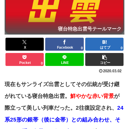
寝台特急出雲号テールマーク
X
Facebook
はてブ
0
0
Pocket
LINE
コピー
0
2020.03.02
現在もサンライズ出雲としてその伝統が受け継
がれている寝台特急出雲。
鮮やかな赤い背景
が
際立って美しい列車だった。2往復設定され、
24
系25形の銀帯（後に金帯）との組み合わせ、そ