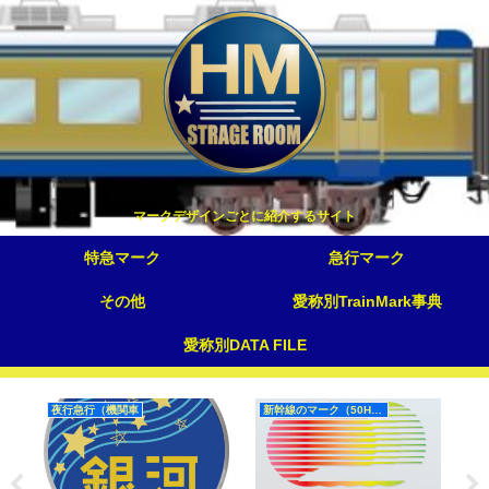
マークデザインごとに紹介するサイト
特急マーク
急行マーク
その他
愛称別TrainMark事典
愛称別DATA FILE
夜行急行（機関車
新幹線のマーク（50Hz）
車