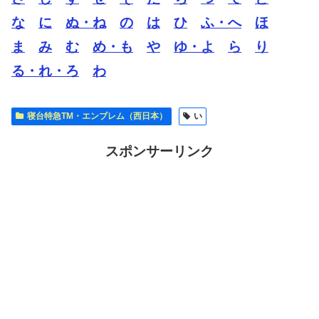
な
に
ぬ・ね
の
は
ひ
ふ・へ
ほ
ま
み
む
め・も
や
ゆ・よ
ら
り
る・れ・ろ
わ
寝台特急TM・エンブレム（西日本）
い
スポンサーリンク