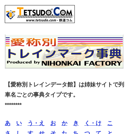
【愛称別トレインデータ館】は姉妹サイトで列
車名ごとの事典タイプです。
********
あ
い
う・え
お
か
き
く・け
こ
さ
し
す
せ
そ
た
ち
つ
て
と