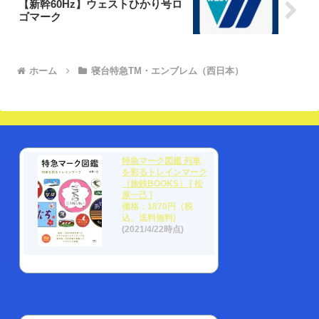
【新幹60Hz】ウェストひかり号ロ
ゴマーク
ホーム
寝台特急TM・エンブレム（西日本）
特急マーク図鑑 列車
を彩るトレインマーク
（旅鉄BOOKS） [ 松
原一己 ]
価格：1870円（税
込、送料無料)
(2021/4/22時点)