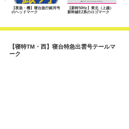
急
【夜急・機】寝台急行銀河号
【新幹50Hz】東北（上越）
【
ク
のヘッドマーク
新幹線E2系のロゴマーク
ク
【寝特TM・西】寝台特急出雲号テールマ
ーク