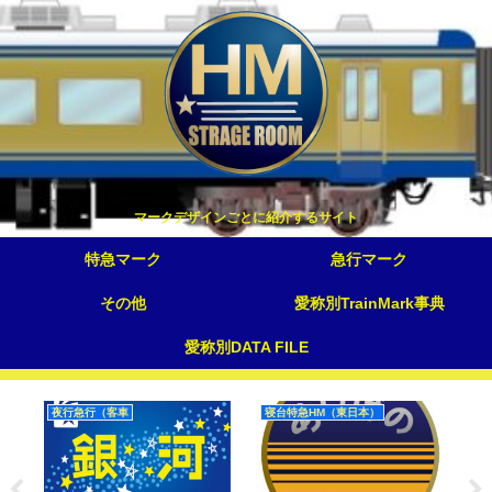
マークデザインごとに紹介するサイト
特急マーク
急行マーク
その他
愛称別TrainMark事典
愛称別DATA FILE
夜行急行（客車
寝台特急HM（東日本）
幻