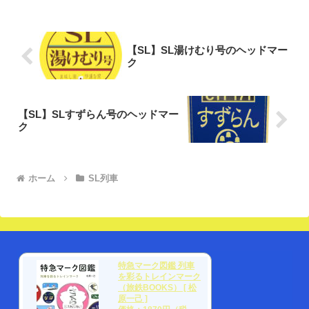
【SL】SL湯けむり号のヘッドマー
ク
【SL】SLすずらん号のヘッドマー
ク
ホーム
SL列車
特急マーク図鑑 列車
を彩るトレインマーク
（旅鉄BOOKS） [ 松
原一己 ]