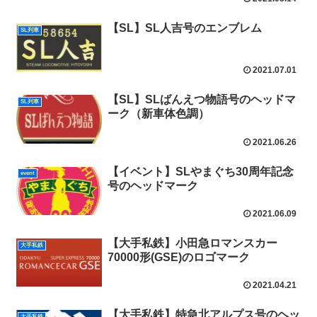
【SL】SL人吉号のエンブレム
SL列車
2021.07.01
【SL】SLばんえつ物語号のヘッドマ
SL列車
ーク（新車体色調）
2021.06.26
【イベント】SLやまぐち30周年記念
event
号のヘッドマーク
2021.06.09
【大手私鉄】小田急ロマンスカー
大手私鉄
70000形(GSE)のロゴマーク
2021.04.21
【大手私鉄】特急北アルプス号のヘッ
大手私鉄