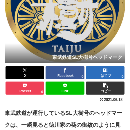
東武鉄道SL大樹号ヘッドマーク
X
Facebook
はてブ
0
0
Pocket
LINE
コピー
0
2021.06.18
東武鉄道が運行しているSL大樹号のヘッドマー
クは、一瞬見ると徳川家の葵の御紋のように見