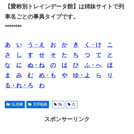
【愛称別トレインデータ館】は姉妹サイトで列
車名ごとの事典タイプです。
********
あ
い
う・え
お
か
き
く・け
こ
さ
し
す
せ
そ
た
ち
つ
て
と
な
に
ぬ・ね
の
は
ひ
ふ・へ
ほ
ま
み
む
め・も
や
ゆ・よ
ら
り
る・れ・ろ
わ
SL列車
大手私鉄
SL
た
スポンサーリンク