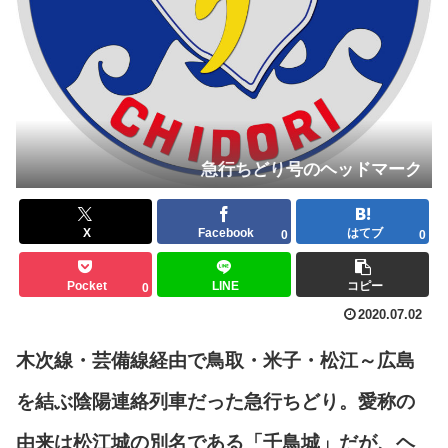
急行ちどり号のヘッドマーク
X
Facebook
はてブ
0
0
Pocket
LINE
コピー
0
2020.07.02
木次線・芸備線経由で鳥取・米子・松江～広島
を結ぶ陰陽連絡列車だった急行ちどり。愛称の
由来は松江城の別名である「千鳥城」だが、ヘ