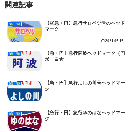
関連記事
【昼急・円】急行サロベツ号のヘッド
急行（円形
マーク
2021.05.15
【急・円】急行阿波ヘッドマーク（円
急行（円形
形・白★
【急・円】急行よしの川号ヘッドマー
急行（円形
ク
【急行・円】急行ゆのはなヘッドマー
急行（円形
ク