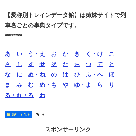
【愛称別トレインデータ館】は姉妹サイトで列
車名ごとの事典タイプです。
********
あ
い
う・え
お
か
き
く・け
こ
さ
し
す
せ
そ
た
ち
つ
て
と
な
に
ぬ・ね
の
は
ひ
ふ・へ
ほ
ま
み
む
め・も
や
ゆ・よ
ら
り
る・れ・ろ
わ
急行（円形
ち
スポンサーリンク