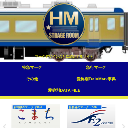
マークデザインごとに紹介するサイト
特急マーク
急行マーク
その他
愛称別TrainMark事典
愛称別DATA FILE
新幹線のマーク（50Hz）
新幹線のマーク（50Hz）
国