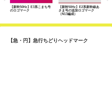
出
【新幹50Hz】E3系こまち号
【新幹50Hz】E2系新幹線あ
【
のロゴマーク
さま号の追加ロゴマーク
ヘ
（N13編成）
【急・円】急行ちどりヘッドマーク