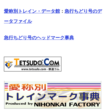
愛称別トレイン・データ館
：
急行ちどり号のデ
ータファイル
急行ちどり号のヘッドマーク事典