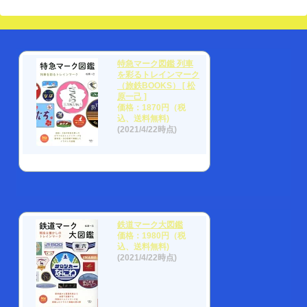
特急マーク図鑑 列車
を彩るトレインマーク
（旅鉄BOOKS） [ 松
原一己 ]
価格：1870円（税
込、送料無料)
(2021/4/22時点)
鉄道マーク大図鑑
価格：1980円（税
込、送料無料)
(2021/4/22時点)