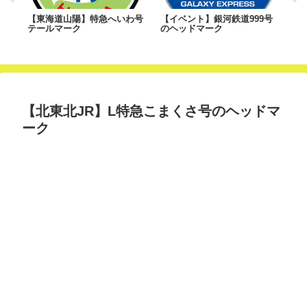
シ
【東海道山陽】特急へいわ号
【イベント】銀河鉄道999号
【
～
テールマーク
のヘッドマーク
日
【北東北JR】L特急こまくさ号のヘッドマ
ーク