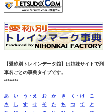
【愛称別トレインデータ館】は姉妹サイトで列
車名ごとの事典タイプです。
********
あ
い
う・え
お
か
き
く・け
こ
さ
し
す
せ
そ
た
ち
つ
て
と