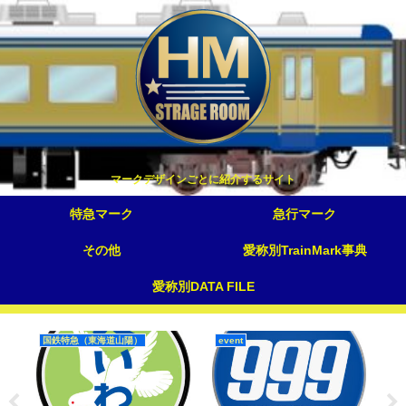
マークデザインごとに紹介するサイト
特急マーク
急行マーク
その他
愛称別TrainMark事典
愛称別DATA FILE
国鉄特急（東海道山陽）
event
寝