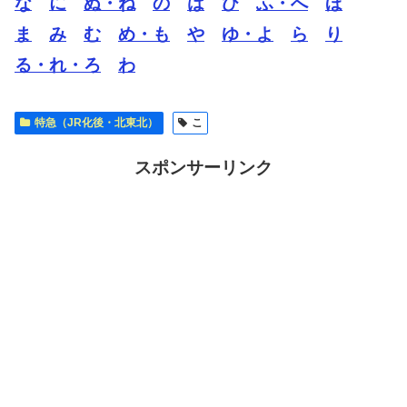
な
に
ぬ・ね
の
は
ひ
ふ・へ
ほ
ま
み
む
め・も
や
ゆ・よ
ら
り
る・れ・ろ
わ
特急（JR化後・北東北）
こ
スポンサーリンク