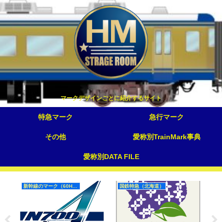
マークデザインごとに紹介するサイト
特急マーク
急行マーク
その他
愛称別TrainMark事典
愛称別DATA FILE
新幹線のマーク（60Hz）
国鉄特急（北海道）