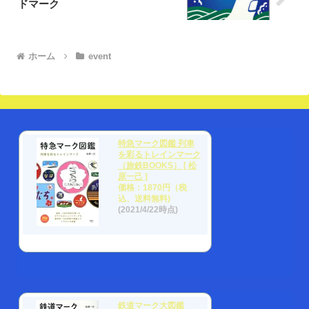
ドマーク
ホーム
event
特急マーク図鑑 列車
を彩るトレインマーク
（旅鉄BOOKS） [ 松
原一己 ]
価格：1870円（税
込、送料無料)
(2021/4/22時点)
鉄道マーク大図鑑