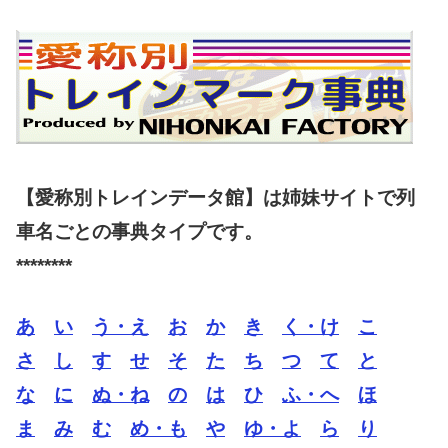
【愛称別トレインデータ館】は姉妹サイトで列
車名ごとの事典タイプです。
********
あ
い
う・え
お
か
き
く・け
こ
さ
し
す
せ
そ
た
ち
つ
て
と
な
に
ぬ・ね
の
は
ひ
ふ・へ
ほ
ま
み
む
め・も
や
ゆ・よ
ら
り