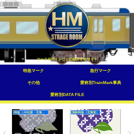
マークデザインごとに紹介するサイト
特急マーク
急行マーク
その他
愛称別TrainMark事典
愛称別DATA FILE
特急（JR化後・北海道）
国鉄特急（北海道）
特