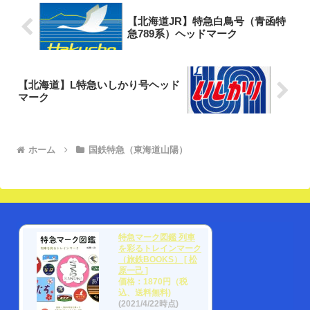
【北海道JR】特急白鳥号（青函特
急789系）ヘッドマーク
【北海道】L特急いしかり号ヘッド
マーク
ホーム
国鉄特急（東海道山陽）
特急マーク図鑑 列車
を彩るトレインマーク
（旅鉄BOOKS） [ 松
原一己 ]
価格：1870円（税
込、送料無料)
(2021/4/22時点)