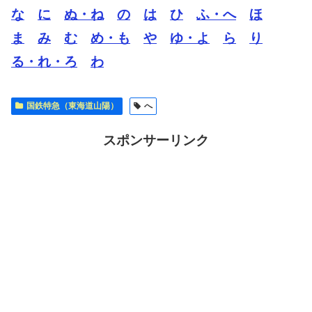
な
に
ぬ・ね
の
は
ひ
ふ・へ
ほ
ま
み
む
め・も
や
ゆ・よ
ら
り
る・れ・ろ
わ
国鉄特急（東海道山陽）
へ
スポンサーリンク