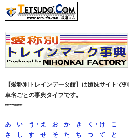
【愛称別トレインデータ館】は姉妹サイトで列
車名ごとの事典タイプです。
********
あ
い
う・え
お
か
き
く・け
こ
さ
し
す
せ
そ
た
ち
つ
て
と