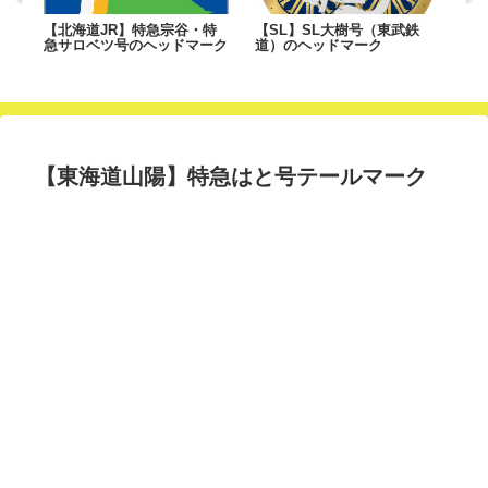
0・
【北海道JR】特急宗谷・特
【SL】SL大樹号（東武鉄
【
山
急サロベツ号のヘッドマーク
道）のヘッドマーク
越
【東海道山陽】特急はと号テールマーク