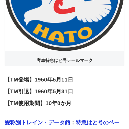
客車特急はと号テールマーク
【TM登場】1950年5月11日
【TM引退】1960年5月31日
【TM使用期間】10年0か月
愛称別トレイン・データ館
：
特急はと号のペー