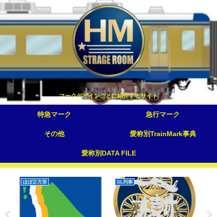
マークデザインごとに紹介するサイト
特急マーク
急行マーク
その他
愛称別TrainMark事典
愛称別DATA FILE
ほぼ正方形
SL列車
特