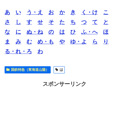
あ
い
う・え
お
か
き
く・け
こ
さ
し
す
せ
そ
た
ち
つ
て
と
な
に
ぬ・ね
の
は
ひ
ふ・へ
ほ
ま
み
む
め・も
や
ゆ・よ
ら
り
る・れ・ろ
わ
国鉄特急（東海道山陽）
は
スポンサーリンク