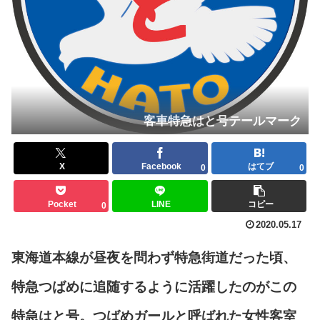
客車特急はと号テールマーク
X
Facebook
はてブ
0
0
Pocket
LINE
コピー
0
2020.05.17
東海道本線が昼夜を問わず特急街道だった頃、
特急つばめに追随するように活躍したのがこの
特急はと号。つばめガールと呼ばれた女性客室