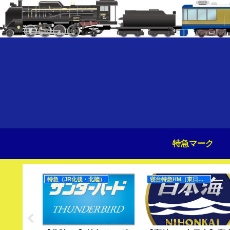
特急マーク
特急（JR化後・北陸）
寝台特急HM（東日本）