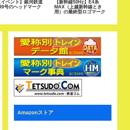
【イベント】銀河鉄道
【新幹線50Hz】E4系
【寝特
999号のヘッドマーク
MAX（上越新幹線とき
特急ゆ
用）の最終型ロゴマーク
マーク
Amazonストア