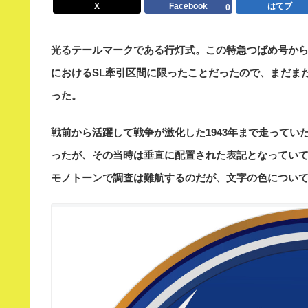
X
Facebook
はてブ
0
光るテールマークである行灯式。この特急つばめ号か
におけるSL牽引区間に限ったことだったので、まだま
った。
戦前から活躍して戦争が激化した1943年まで走って
ったが、その当時は垂直に配置された表記となってい
モノトーンで調査は難航するのだが、文字の色につい