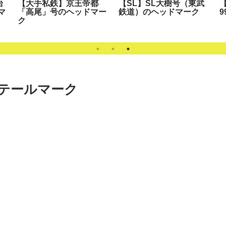
台
【大手私鉄】京王帝都
【SL】SL大樹号（東武
マ
「高尾」号のヘッドマー
鉄道）のヘッドマーク
ク
テールマーク