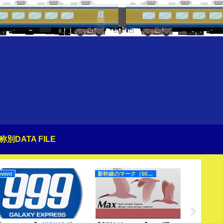
称別DATA FILE
event
新幹線のマーク（50Hz）