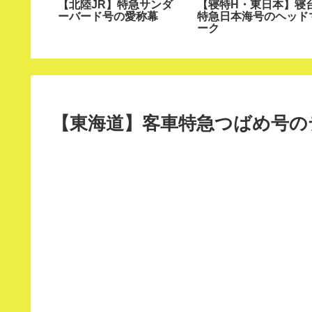
特急北海
【北陸JR】特急サンダ
【寝特H・東日本】寝
ーバード号の愛称幕
特急日本海号のヘッド
ーク
【東海道】客車特急つばめ号の