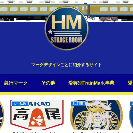
マークデザインごとに紹介するサイト
急行マーク
その他
愛称別TrainMark事典
愛
大手私鉄
SL列車