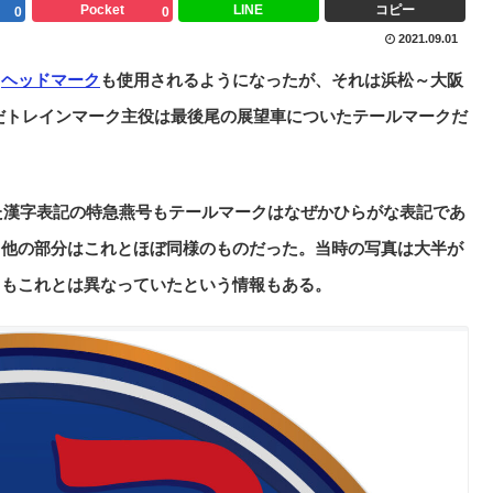
Pocket
LINE
コピー
0
0
2021.09.01
ら
ヘッドマーク
も使用されるようになったが、それは浜松～大阪
だトレインマーク主役は最後尾の展望車についたテールマークだ
いた漢字表記の特急燕号もテールマークはなぜかひらがな表記であ
て他の部分はこれとほぼ同様のものだった。当時の写真は大半が
てもこれとは異なっていたという情報もある。