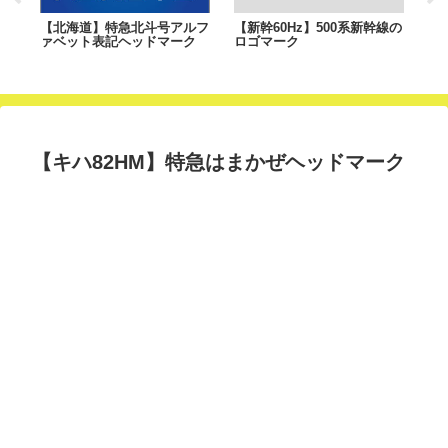
バ
【北海道】特急北斗号アルフ
【新幹60Hz】500系新幹線の
【
ァベット表記ヘッドマーク
ロゴマーク
ー
【キハ82HM】特急はまかぜヘッドマーク