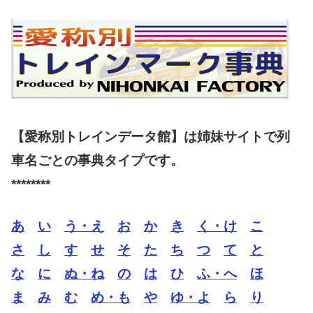
【愛称別トレインデータ館】は姉妹サイトで列
車名ごとの事典タイプです。
********
あ
い
う・え
お
か
き
く・け
こ
さ
し
す
せ
そ
た
ち
つ
て
と
な
に
ぬ・ね
の
は
ひ
ふ・へ
ほ
ま
み
む
め・も
や
ゆ・よ
ら
り