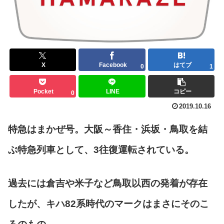
X
Facebook
はてブ
0
1
Pocket
LINE
コピー
0
2019.10.16
特急はまかぜ号。大阪～香住・浜坂・鳥取を結
ぶ特急列車として、3往復運転されている。
過去には倉吉や米子など鳥取以西の発着が存在
したが、キハ82系時代のマークはまさにそのこ