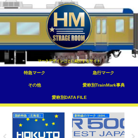
マークデザインごとに紹介するサイト
特急マーク
急行マーク
その他
愛称別TrainMark事典
愛称別DATA FILE
国鉄特急（北海道）
新幹線のマーク（60Hz）