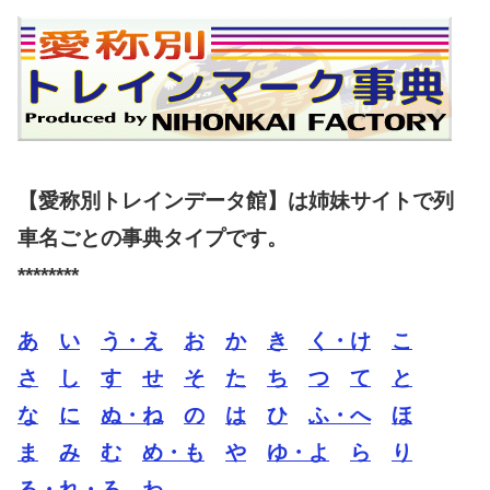
【愛称別トレインデータ館】は姉妹サイトで列
車名ごとの事典タイプです。
********
あ
い
う・え
お
か
き
く・け
こ
さ
し
す
せ
そ
た
ち
つ
て
と
な
に
ぬ・ね
の
は
ひ
ふ・へ
ほ
ま
み
む
め・も
や
ゆ・よ
ら
り
る・れ・ろ
わ