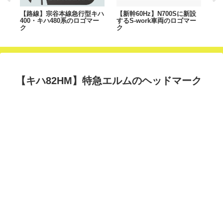
急は
【路線】宗谷本線急行型キハ
【新幹60Hz】N700Sに新設
【
400・キハ480系のロゴマー
するS-work車両のロゴマー
ド
ク
ク
【キハ82HM】特急エルムのヘッドマーク