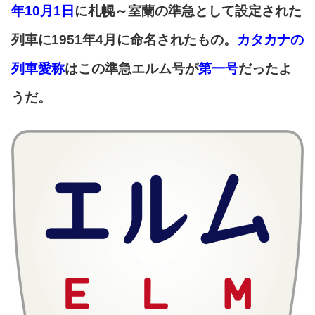
年10月1日
に札幌～室蘭の準急として設定された
列車に1951年4月に命名されたもの。
カタカナの
列車愛称
はこの準急エルム号が
第一号
だったよ
うだ。