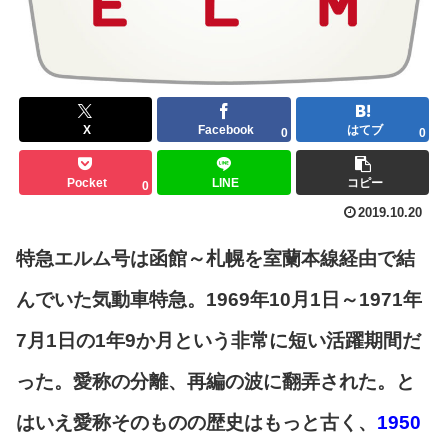
X
Facebook
はてブ
0
0
Pocket
LINE
コピー
0
2019.10.20
特急エルム号は函館～札幌を室蘭本線経由で結
んでいた気動車特急。1969年10月1日～1971年
7月1日の1年9か月という非常に短い活躍期間だ
った。愛称の分離、再編の波に翻弄された。と
はいえ愛称そのものの歴史はもっと古く、
1950