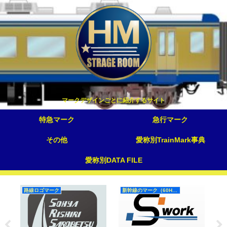
マークデザインごとに紹介するサイト
特急マーク
急行マーク
その他
愛称別TrainMark事典
愛称別DATA FILE
路線ロゴマーク
新幹線のマーク（60Hz）
国