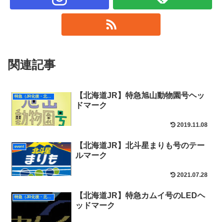
関連記事
【北海道JR】特急旭山動物園号ヘッ
特急（JR化後・北海道）
ドマーク
2019.11.08
【北海道JR】北斗星まりも号のテー
event
ルマーク
2021.07.28
【北海道JR】特急カムイ号のLEDヘ
特急（JR化後・北海道）
ッドマーク