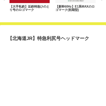
のヘ
【大手私鉄】近鉄特急ひのと
【新幹60Hz】E1系MAXのロ
【
り号のロゴマーク
ゴマーク(初期型)
ば
た
【北海道JR】特急利尻号ヘッドマーク