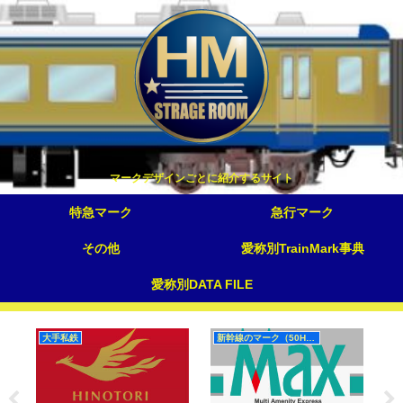
マークデザインごとに紹介するサイト
特急マーク
急行マーク
その他
愛称別TrainMark事典
愛称別DATA FILE
大手私鉄
新幹線のマーク（50Hz）