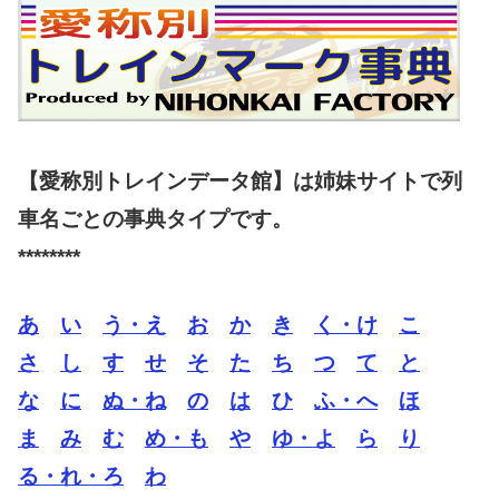
【愛称別トレインデータ館】は姉妹サイトで列
車名ごとの事典タイプです。
********
あ
い
う・え
お
か
き
く・け
こ
さ
し
す
せ
そ
た
ち
つ
て
と
な
に
ぬ・ね
の
は
ひ
ふ・へ
ほ
ま
み
む
め・も
や
ゆ・よ
ら
り
る・れ・ろ
わ