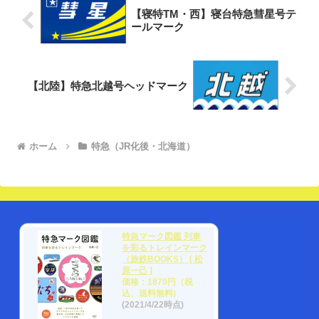
【寝特TM・西】寝台特急彗星号テ
ールマーク
【北陸】特急北越号ヘッドマーク
ホーム
特急（JR化後・北海道）
特急マーク図鑑 列車
を彩るトレインマーク
（旅鉄BOOKS） [ 松
原一己 ]
価格：1870円（税
込、送料無料)
(2021/4/22時点)