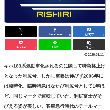
X
Facebook
はてブ
0
0
Pocket
LINE
コピー
0
2020.01.11
キハ183系気動車化されるのに際して特急格上げ
となった利尻号。しかし需要は伸びず2006年に
は臨時化。臨時特急はなたび利尻号として1年ほ
ど、同じマークで運転していた。利尻富士がそ
びえる姿が美しい。客車急行時代のテールマー