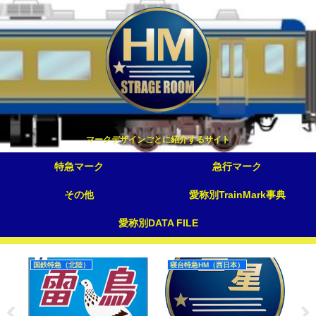
マークデザインごとに紹介するサイト
特急マーク
急行マーク
その他
愛称別TrainMark事典
愛称別DATA FILE
国鉄特急（北陸）
寝台特急HM（西日本）
国