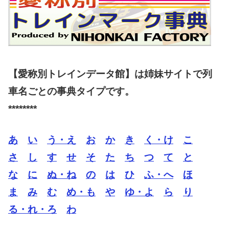
【愛称別トレインデータ館】は姉妹サイトで列
車名ごとの事典タイプです。
********
あ
い
う・え
お
か
き
く・け
こ
さ
し
す
せ
そ
た
ち
つ
て
と
な
に
ぬ・ね
の
は
ひ
ふ・へ
ほ
ま
み
む
め・も
や
ゆ・よ
ら
り
る・れ・ろ
わ