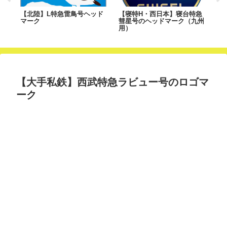
【北陸】L特急雷鳥号ヘッド
【寝特H・西日本】寝台特急
【
マーク
彗星号のヘッドマーク（九州
ー
用）
【大手私鉄】西武特急ラビュー号のロゴマ
ーク