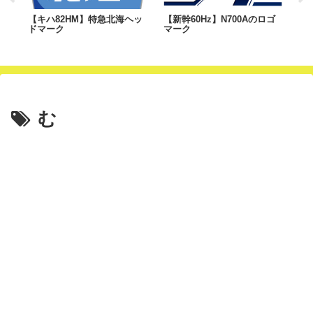
かう
【キハ82HM】特急北海ヘッ
【新幹60Hz】N700Aのロゴ
【
ザイ
ドマーク
マーク
の
む