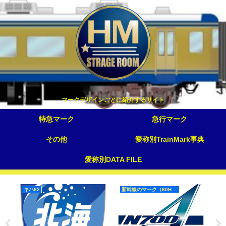
マークデザインごとに紹介するサイト
特急マーク
急行マーク
その他
愛称別TrainMark事典
愛称別DATA FILE
キハ82
新幹線のマーク（60Hz）
ev