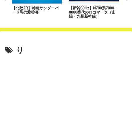
有
【北陸JR】特急サンダーバ
【新幹60Hz】N700系7000・
【
ード号の愛称幕
8000番代のロゴマーク（山
ー
陽・九州新幹線）
J
り