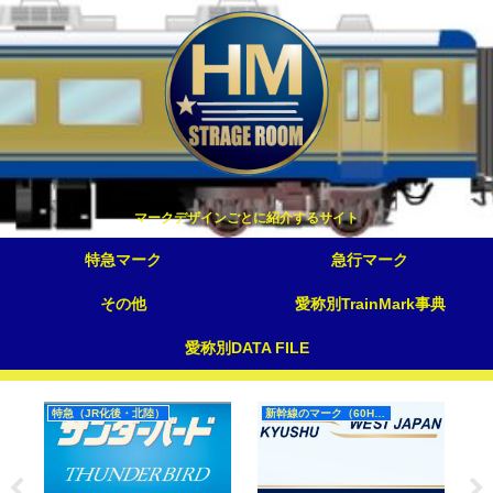
マークデザインごとに紹介するサイト
特急マーク
急行マーク
その他
愛称別TrainMark事典
愛称別DATA FILE
特急（JR化後・北陸）
新幹線のマーク（60Hz）