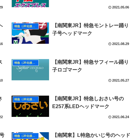
29
2021.05.06
ヘ
【南関東JR】特急モントレー踊り
特急（JR化後・南関東）
子号ヘッドマーク
16
2021.08.29
ス
【南関東JR】特急サフィール踊り
特急（JR化後・南関東）
子ロゴマーク
10
2021.05.27
さ
【南関東JR】特急しおさい号の
特急（JR化後・南関東）
E257系LEDヘッドマーク
22
2021.06.24
子号
【南関東】L特急かいじ号のヘッド
特急（JR化後・南関東）