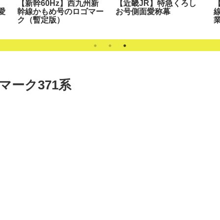
【新幹60Hz】西九州新
【近畿JR】特急くろし
【
愛
幹線かもめ号のロゴマー
お号側面愛称幕
ク（暫定版）
ーク371系