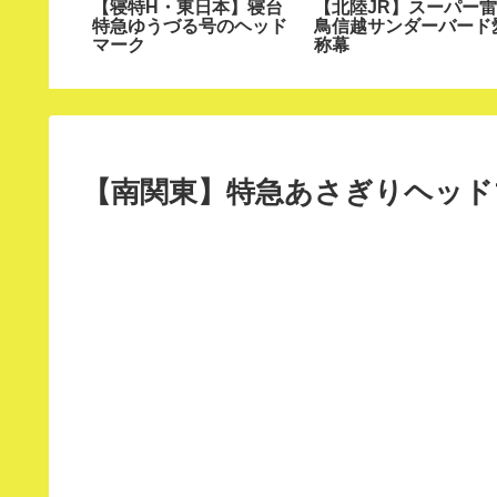
ーパー雷
【寝特H・東日本】寝台
【北陸JR】スーパー雷
ク
特急ゆうづる号のヘッド
鳥信越サンダーバード
マーク
称幕
【南関東】特急あさぎりヘッドマ