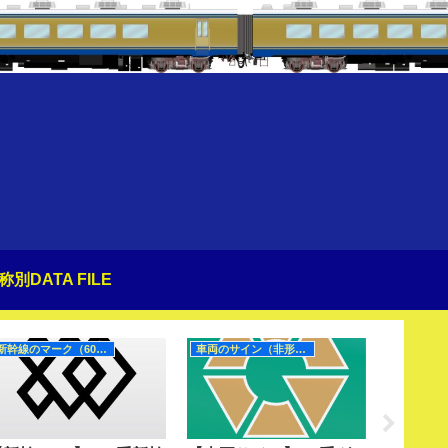
称別DATA FILE
新幹線のマーク（60Hz）
車両のサイン（非形式）