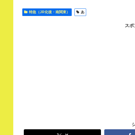
特急（JR化後・南関東）
あ
スポ