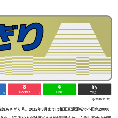
Pocket
LINE
コピー
0
0
2019.11.27
あさぎり号。2012年3月までは相互直通運転で小田急20000
てきた。371系の方だけ幕式のHMが用意され、右端に富士山が図