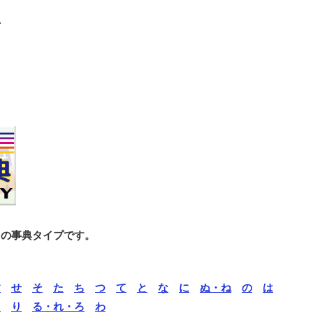
へ
との事典タイプです。
す
せ
そ
た
ち
つ
て
と
な
に
ぬ・ね
の
は
ら
り
る・れ・ろ
わ