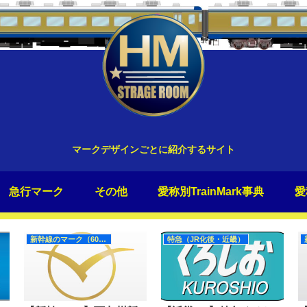
マークデザインごとに紹介するサイト
急行マーク
その他
愛称別TrainMark事典
愛
新幹線のマーク（60Hz）
特急（JR化後・近畿）