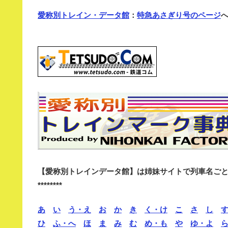
愛称別トレイン・データ館
：
特急あさぎり号のページ
【愛称別トレインデータ館】は姉妹サイトで列車名ご
********
あ
い
う・え
お
か
き
く・け
こ
さ
し
ひ
ふ・へ
ほ
ま
み
む
め・も
や
ゆ・よ