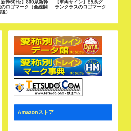
新幹60Hz】800系新幹
【車両サイン】E5系グ
【新幹5
線のロゴマーク（全線開
ランクラスのロゴマーク
線あさ
業後）
ーク（N
Amazonストア