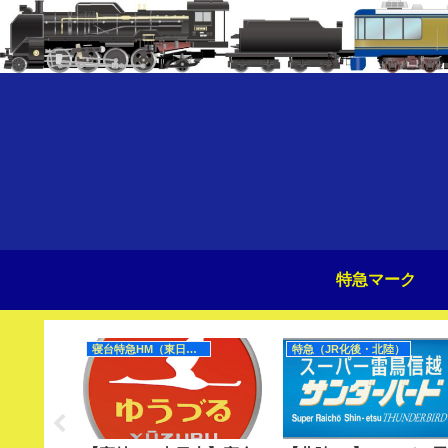
特急マーク
寝台特急HM（東日本）
特急（JR化後・北陸）