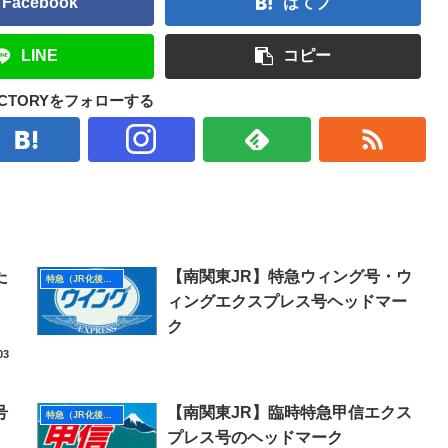
Facebook
はてブ
LINE
コピー
FACTORYをフォローする
た
【南関東JR】特急ウィング号・ウ
特急（JR化後・南関東）
ィングエクスプレス号ヘッドマー
ク
03
号
【南関東JR】臨時特急甲信エクス
特急（JR化後・南関東）
プレス号のヘッドマーク