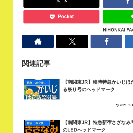
X
Pocket
NIHONKAI 
関連記事
【南関東JR】臨時特急かいじほ
特急（JR化後・南関東）
る祭り号のヘッドマーク
2021.05.
【南関東JR】特急新宿さざなみ
特急（JR化後・南関東）
のLEDヘッドマーク