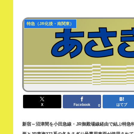
特急（JR化後・南関東）
X
Facebook
はてブ
0
新宿～沼津間を小田急線・JR御殿場線経由で結ぶ特急特急
形とJR東海371系の各あさぎり号専用車両が使用され