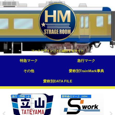
マークデザインごとに紹介するサイト
特急マーク
急行マーク
その他
愛称別TrainMark事典
愛称別DATA FILE
急行（羽根つき
新幹線のマーク（60Hz）
急