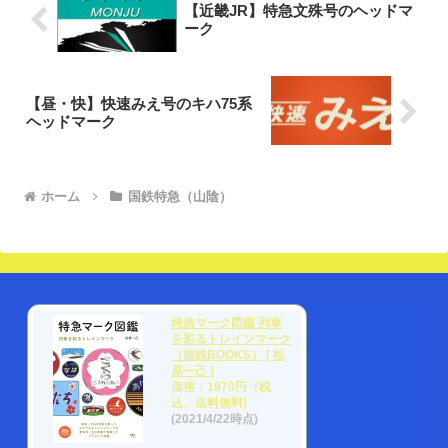
【近畿JR】特急文殊号のヘッドマ
ーク
【昼・快】快速みえ号のキハ75系
ヘッドマーク
ホーム
国鉄特急（山陰）
特急マーク図鑑 列車
を彩るトレインマーク
（旅鉄BOOKS） [ 松
原一己 ]
価格：1870円（税
込、送料無料)
(2021/4/22時点)