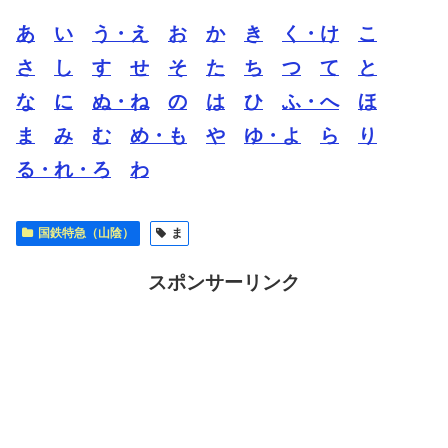
あ
い
う・え
お
か
き
く・け
こ
さ
し
す
せ
そ
た
ち
つ
て
と
な
に
ぬ・ね
の
は
ひ
ふ・へ
ほ
ま
み
む
め・も
や
ゆ・よ
ら
り
る・れ・ろ
わ
国鉄特急（山陰）
ま
スポンサーリンク