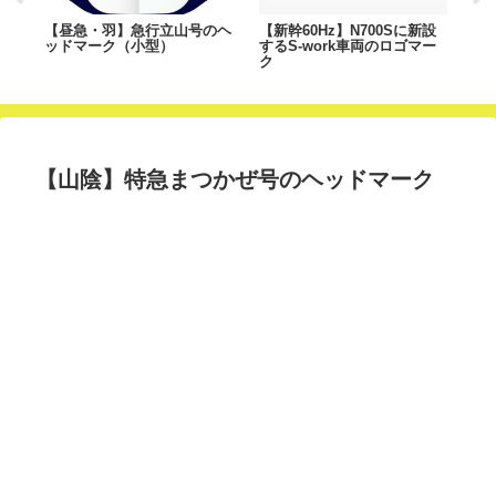
ゴ
【昼急・羽】急行立山号のヘ
【新幹60Hz】N700Sに新設
【
ッドマーク（小型）
するS-work車両のロゴマー
ッ
ク
【山陰】特急まつかぜ号のヘッドマーク