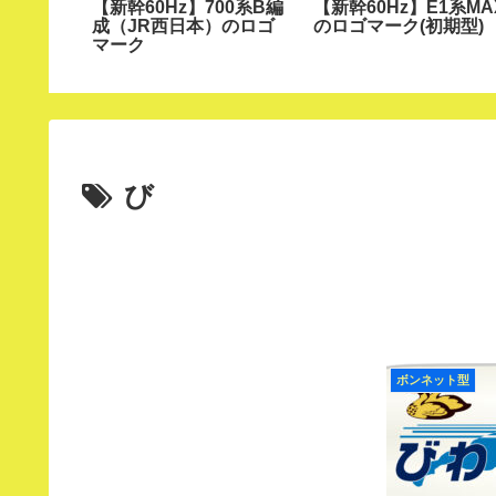
ライラッ
【新幹60Hz】700系B編
【新幹60Hz】E1系MA
マーク
成（JR西日本）のロゴ
のロゴマーク(初期型)
マーク
び
ボンネット型