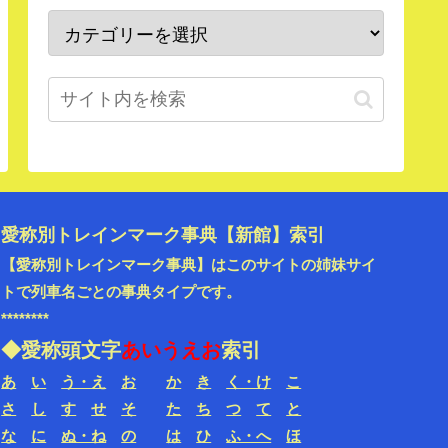
愛称別トレインマーク事典【新館】索引
【愛称別トレインマーク事典】はこのサイトの姉妹サイ
トで
列車名ごと
の事典タイプです。
********
◆愛称頭文字
あいうえお
索引
あ
い
う・え
お
か
き
く・け
こ
さ
し
す
せ
そ
た
ち
つ
て
と
な
に
ぬ・ね
の
は
ひ
ふ・へ
ほ