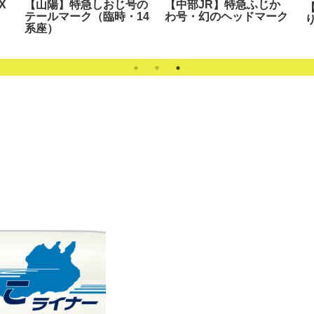
X
【山陽】特急しおじ号の
【中部JR】特急ふじか
テールマーク（臨時・14
わ号・幻のヘッドマーク
系座）