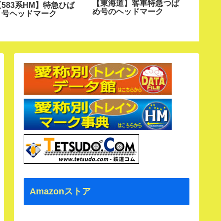
【東海道】客車特急つば
【新幹5
【583系HM】特急ひば
め号のヘッドマーク
線つば
り号ヘッドマーク
やまが
Amazonストア