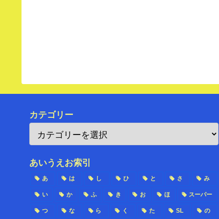
カテゴリー
あいうえお索引
あ
は
し
ひ
と
さ
み
い
か
ふ
き
お
ほ
スーパー
つ
な
ら
く
た
SL
の