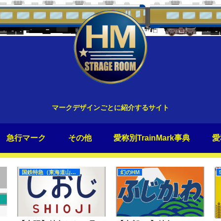
マークデザインごとに紹介するサイト
急行マーク
その他
愛称別TrainMark事典
愛
国鉄特急（東海道山陽）
幻のHM