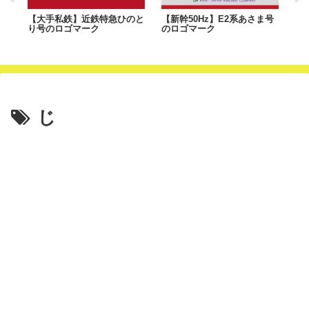
のロ
【大手私鉄】近鉄特急ひのと
【新幹50Hz】E2系あさま号
【
り号のロゴマーク
のロゴマーク
A
じ