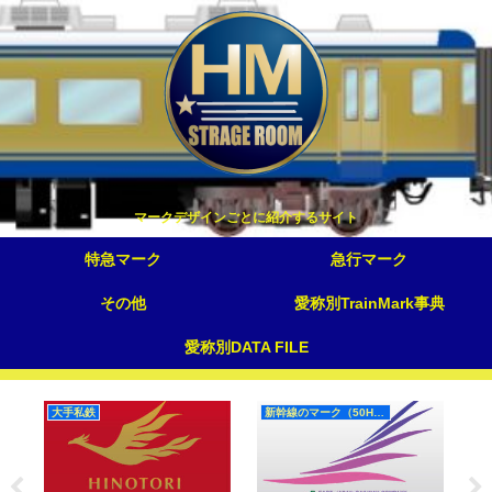
マークデザインごとに紹介するサイト
特急マーク
急行マーク
その他
愛称別TrainMark事典
愛称別DATA FILE
大手私鉄
新幹線のマーク（50Hz）
大