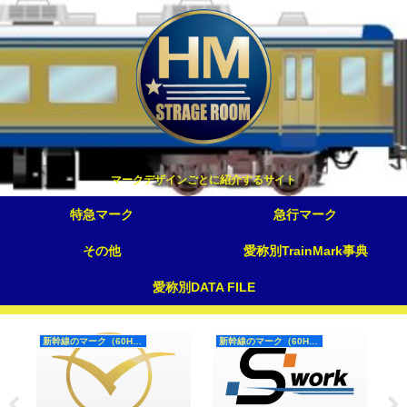
マークデザインごとに紹介するサイト
特急マーク
急行マーク
その他
愛称別TrainMark事典
愛称別DATA FILE
新幹線のマーク（60Hz）
新幹線のマーク（60Hz）
夜