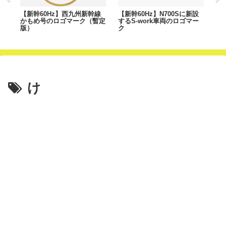
号
【新幹60Hz】西九州新幹線
【新幹60Hz】N700Sに新設
【
かもめ号のロゴマーク（暫定
するS-work車両のロゴマー
の
版）
ク
け