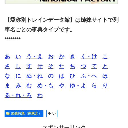
【愛称別トレインデータ館】は姉妹サイトで列
車名ごとの事典タイプです。
********
あ
い
う・え
お
か
き
く・け
こ
さ
し
す
せ
そ
た
ち
つ
て
と
な
に
ぬ・ね
の
は
ひ
ふ・へ
ほ
ま
み
む
め・も
や
ゆ・よ
ら
り
る・れ・ろ
わ
国鉄特急（南東北）
い
スポンサーリンク