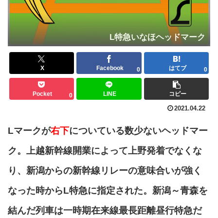
L特急いなほヘッドマーク
X
Facebook
はてブ
0
0
Pocket
LINE
コピー
0
2021.04.22
Lマークが
右下
についている数少ないヘッドマー
ク。上越新幹線開業によって上野発着でなくな
り、新潟からの新幹線リレーの意味合いが強く
なった時からL特急に指定された。新潟～青森を
結んだ列車は一時期在来線最長距離昼行特急だ