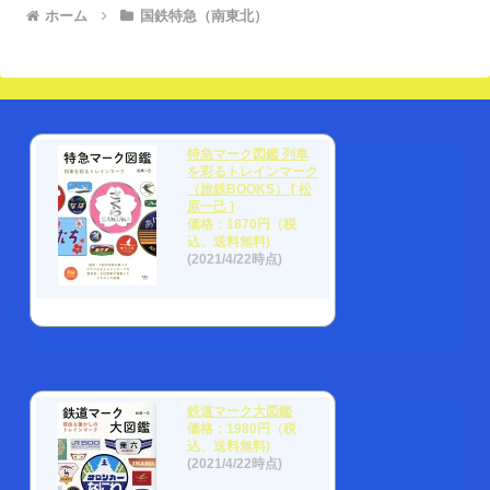
ホーム
国鉄特急（南東北）
特急マーク図鑑 列車
を彩るトレインマーク
（旅鉄BOOKS） [ 松
原一己 ]
価格：1870円（税
込、送料無料)
(2021/4/22時点)
鉄道マーク大図鑑
価格：1980円（税
込、送料無料)
(2021/4/22時点)