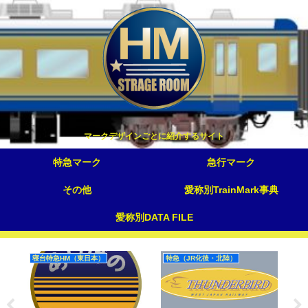
マークデザインごとに紹介するサイト
特急マーク
急行マーク
その他
愛称別TrainMark事典
愛称別DATA FILE
寝台特急HM（東日本）
特急（JR化後・北陸）
S