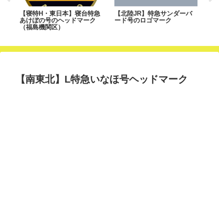
号
【寝特H・東日本】寝台特急
【北陸JR】特急サンダーバ
【
あけぼの号のヘッドマーク
ード号のロゴマーク
エ
（福島機関区）
【南東北】L特急いなほ号ヘッドマーク