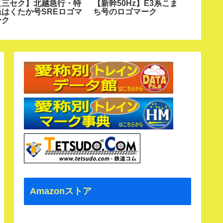
【三セク】北越急行・特
【新幹50Hz】E3系こま
【寝特
急はくたか号SREロゴマ
ち号のロゴマーク
特急あ
ーク
マーク
Amazonストア