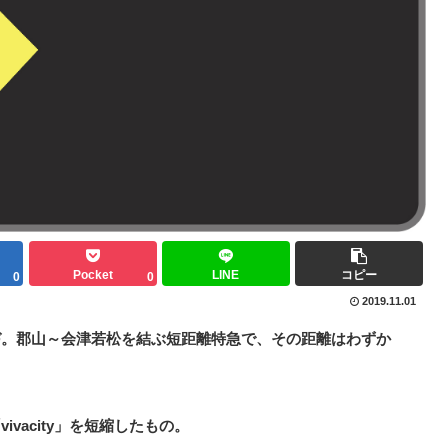
Pocket
LINE
コピー
0
0
2019.11.01
づ。郡山～会津若松を結ぶ短距離特急で、その距離はわずか
vacity」を短縮したもの。