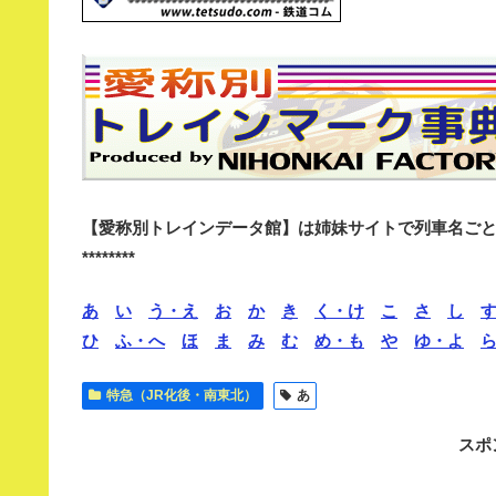
【愛称別トレインデータ館】は姉妹サイトで列車名ご
********
あ
い
う・え
お
か
き
く・け
こ
さ
し
ひ
ふ・へ
ほ
ま
み
む
め・も
や
ゆ・よ
特急（JR化後・南東北）
あ
スポ