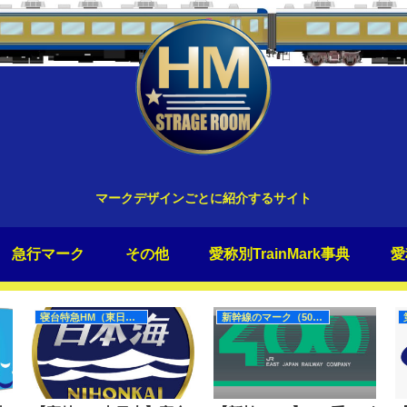
マークデザインごとに紹介するサイト
急行マーク
その他
愛称別TrainMark事典
愛
寝台特急HM（東日本）
新幹線のマーク（50Hz）