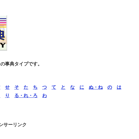
との事典タイプです。
す
せ
そ
た
ち
つ
て
と
な
に
ぬ・ね
の
は
ら
り
る・れ・ろ
わ
ンサーリンク