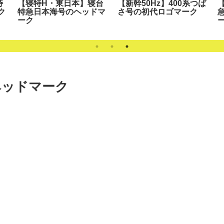
特
【寝特H・東日本】寝台
【新幹50Hz】400系つば
ク
特急日本海号のヘッドマ
さ号の初代ロゴマーク
ーク
ヘッドマーク