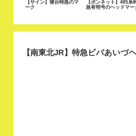
本】寝台
【サイン】寝台特急のマ
【ボンネット】485系
のヘッド
ーク
急有明号のヘッドマー
関区）
【南東北JR】特急ビバあいづ