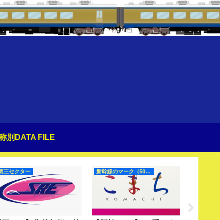
称別DATA FILE
第三セクター
新幹線のマーク（50Hz）