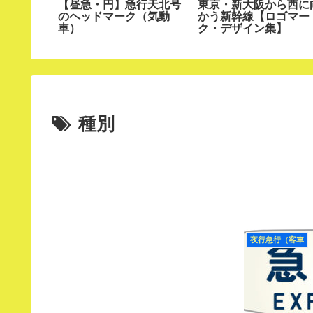
特急北海
【昼急・円】急行天北号
東京・新大阪から西に
のヘッドマーク（気動
かう新幹線【ロゴマー
車）
ク・デザイン集】
種別
夜行急行（客車