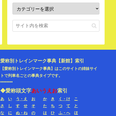
愛称別トレインマーク事典【新館】索引
【愛称別トレインマーク事典】はこのサイトの姉妹サイ
トで
列車名ごと
の事典タイプです。
********
◆愛称頭文字
あいうえお
索引
あ
い
う・え
お
か
き
く・け
こ
さ
し
す
せ
そ
た
ち
つ
て
と
な
に
ぬ・ね
の
は
ひ
ふ・へ
ほ