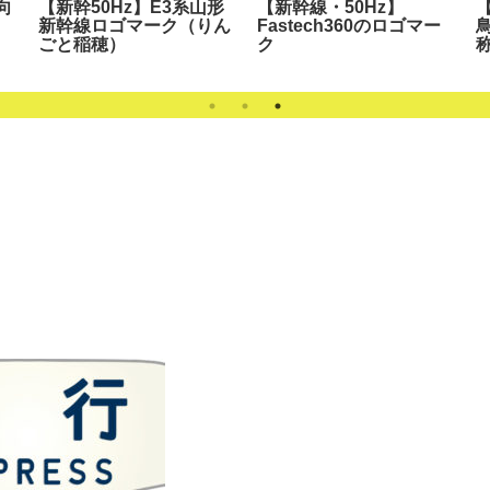
向
【新幹50Hz】E3系山形
【新幹線・50Hz】
新幹線ロゴマーク（りん
Fastech360のロゴマー
ごと稲穂）
ク