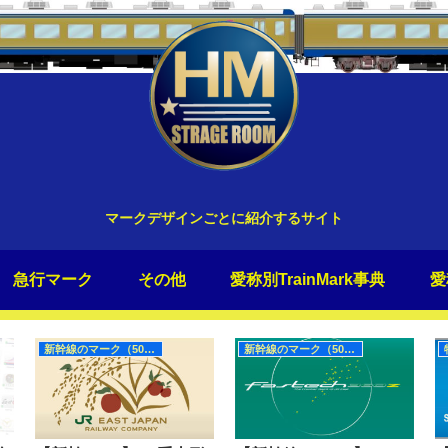
マークデザインごとに紹介するサイト
急行マーク
その他
愛称別TrainMark事典
愛
新幹線のマーク（50Hz）
新幹線のマーク（50Hz）