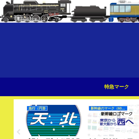
特急マーク
急行（円形
新幹線のマーク（60Hz）