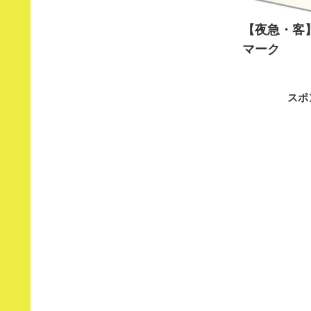
【夜急・客
マーク
スポ