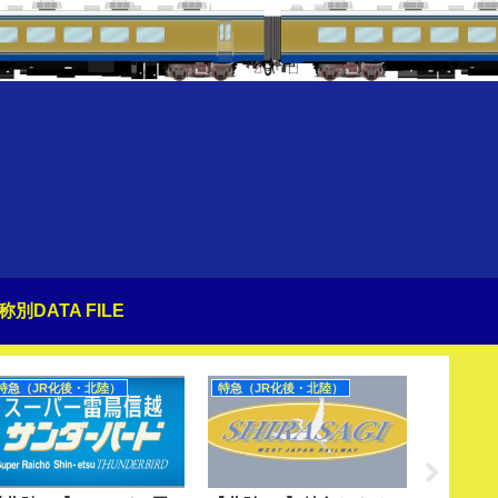
称別DATA FILE
特急（JR化後・北陸）
特急（JR化後・北陸）