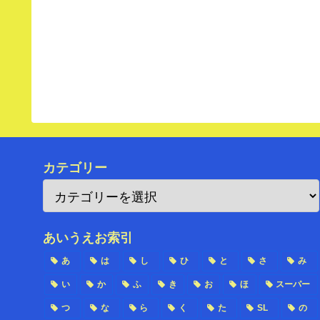
カテゴリー
あいうえお索引
あ
は
し
ひ
と
さ
み
い
か
ふ
き
お
ほ
スーパー
つ
な
ら
く
た
SL
の