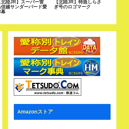
【北陸JR】スーパー雷
【北陸JR】特急しらさ
【北海道
鳥信越サンダーバード愛
ぎ号のロゴマーク
ベツ号
称幕
Amazonストア