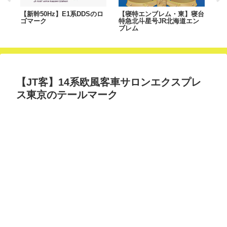
ーク
【新幹50Hz】E1系DDSのロ
【寝特エンブレム・東】寝台
【
ゴマーク
特急北斗星号JR北海道エン
さ
ブレム
【JT客】14系欧風客車サロンエクスプレ
ス東京のテールマーク