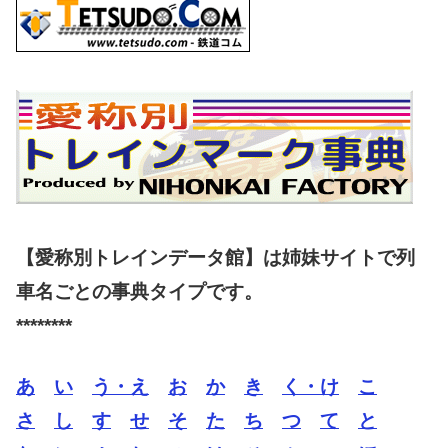
【愛称別トレインデータ館】は姉妹サイトで列
車名ごとの事典タイプです。
********
あ
い
う・え
お
か
き
く・け
こ
さ
し
す
せ
そ
た
ち
つ
て
と