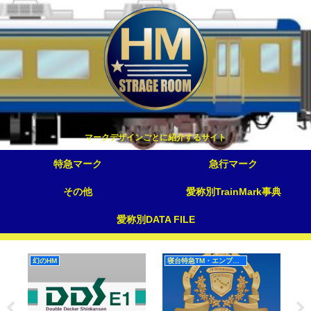
マークデザインごとに紹介するサイト
特急マーク
急行マーク
その他
愛称別TrainMark事典
愛称別DATA FILE
幻のHM
寝台特急TM・エンブレム（東日本）
ボ