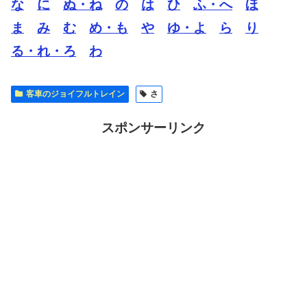
な
に
ぬ・ね
の
は
ひ
ふ・へ
ほ
ま
み
む
め・も
や
ゆ・よ
ら
り
る・れ・ろ
わ
客車のジョイフルトレイン
さ
スポンサーリンク