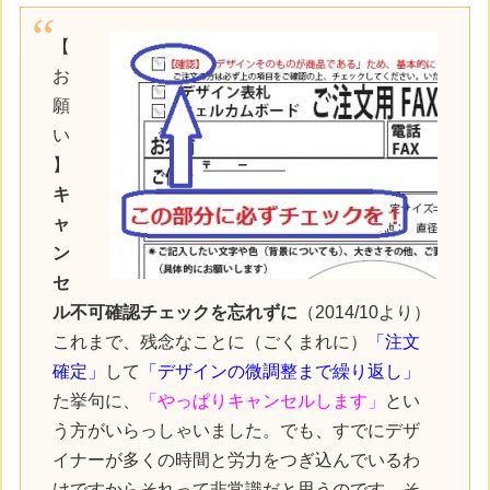
【
お
願
い
】
キ
ャ
ン
セ
ル不可確認チェックを忘れずに
（2014/10より）
これまで、残念なことに（ごくまれに）
「注文
確定」
して
「デザインの微調整まで繰り返し」
た挙句に、
「やっぱりキャンセルします」
とい
う方がいらっしゃいました。でも、すでにデザ
イナーが多くの時間と労力をつぎ込んでいるわ
けですからそれって非常識だと思うのです。そ