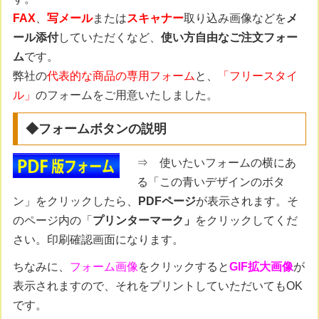
FAX
、
写メール
または
スキャナー
取り込み画像などを
メ
ール添付
していただくなど、
使い方自由なご注文フォー
ム
です。
弊社の
代表的な商品の専用フォーム
と、
「フリースタイ
ル」
のフォームをご用意いたしました。
◆フォームボタンの説明
⇒ 使いたいフォームの横にあ
る「この青いデザインのボタ
ン」をクリックしたら、
PDFページ
が表示されます。そ
のページ内の「
プリンターマーク」
をクリックしてくだ
さい。印刷確認画面になります。
ちなみに、
フォーム画像
をクリックすると
GIF拡大画像
が
表示されますので、それをプリントしていただいてもOK
です。