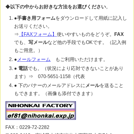
◆
以下の中からお好きな方法をお選びください
。
●
手書き用フォーム
をダウンロードして用紙に記入し
お送りください。
⇒
【FAXフォーム】
使いやすいものをどうぞ。
FAX
でも、
写メール
など他の手段でもOKです。（記入例
もご用意。）
●
メールフォーム
もご利用いただけます。
●
電話
でも。（状況により応対できないことがあり
ます）⇒ 070-5651-1158（代表
● 下のバナーのメールアドレスに
メール
を送ること
もできます。（画像も添付できます）
FAX：0229-72-2282