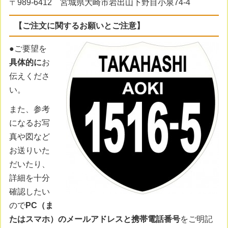
〒989-6412 宮城県大崎市岩出山下野目小泉74-4
【ご注文に関するお願いとご注意】
●ご要望を
具体的に
お
伝えくださ
い。
また、参考
になるお写
真や図など
お送りいた
だいたり、
詳細を十分
確認したい
ので
PC（ま
たはスマホ）のメールアドレスと携帯電話番号
をご明記