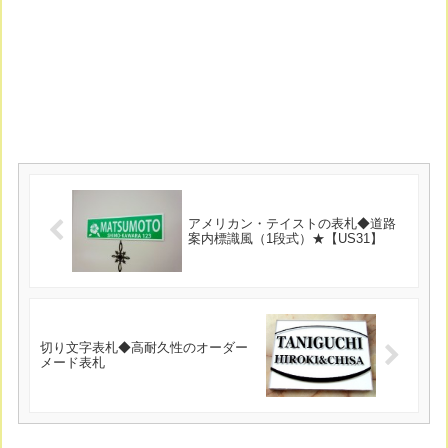
アメリカン・テイストの表札◆道路
案内標識風（1段式）★【US31】
切り文字表札◆高耐久性のオーダー
メード表札