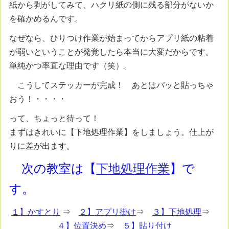
紙から剥がしてみて、ハクリ紙の側に残る部分がないか
を確かめるんです。
なぜなら、ひりつけ作業が始まってからアプリ紙の粘着
が弱いということが発覚したら本当に大変だからです。
単純かつ率直な理由です（笑）。
こうしてステッカーが完成！ あとはパッと貼っちゃ
おう！・・・・
って、ちょっと待って！
まずはきれいに【下地処理作業】をしましょう。仕上が
りに差が出ます。
次の教室は【
下地処理作業
】で
す。
１】かすとり
⇒
２】アプリ掛け
⇒
３】下地処理
⇒
４】位置決め
⇒
５】貼り付け