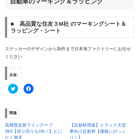
自動車のマーキング＆ラッピング
■ 高品質な住友３M社 のマーキングシート＆
ラッピング・シート
ステッカーのデザインから制作まで日本海ファクトリーにお任せ
ください
共有:
ク
F
リ
a
ッ
c
ク
e
し
b
て
o
T
o
関連
w
k
i
で
t
共
高輝度反射ラインテープ
【反射材用途】トラック大型
t
有
983【切り売りもOK！】とに
車向け反射材【価格にびっく
e
す
r
る
かく激安
り！】