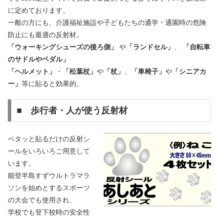
に定めております。
一般の方にも、介護福祉施設や子どもたちの通学・通園時の危険
防止にも最適の反射材。
「ウォーキングシューズの後ろ側」
や
「ランドセル」
、
「自転車
のサドルやペダル」
「ヘルメット」
・
「松葉杖」
や
「杖」
、
「車椅子」
や
「シニアカ
ー」
等に貼ると効果的。
■ 歩行者・人が使う反射材
ペタッと貼るだけの反射シ
ールをいろいろご用意して
います。
能登半島すずウルトラマラ
ソンを始めとするスポーツ
の大会でも使用され、
学校でも登下校時の安全性