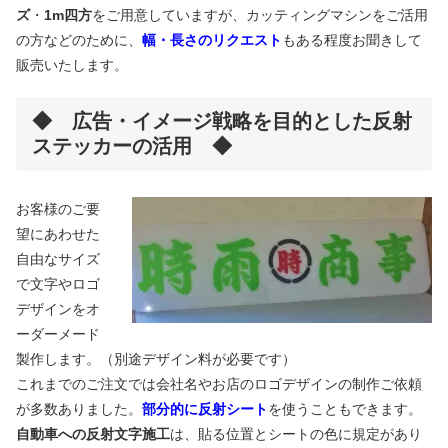
ズ
・
1m四方
をご用意していますが、カッティングマシンをご活用
の方などのために、
幅・長さのリクエスト
もある程度お聞きして
販売いたします。
◆ 広告・イメージ戦略を目的とした反射
ステッカーの活用 ◆
お客様のご要
望にあわせた
自由なサイズ
で文字やロゴ
デザインをオ
ーダーメード
製作します。（別途デザイン料が必要です）
これまでのご注文では会社名やお店のロゴデザインの制作ご依頼
が多数ありました。
部分的に反射シート
を使うこともできます。
自動車への反射文字施工
は、貼る位置とシートの色に規定があり