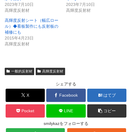
で
に
2023年7月10日
2023年7月10日
共
は
有
ク
高輝度反射材
高輝度反射材
(
リ
新
ッ
し
ク
高輝度反射シート（幅広ロー
い
し
ル）◆看板製作にも反射板の
ウ
て
ィ
く
補修にも
ン
だ
2015年4月23日
ド
さ
ウ
い
高輝度反射材
で
(
開
新
き
し
ま
い
す
ウ
)
ィ
ン
一般的反射材
高輝度反射材
ド
ウ
で
シェアする
開
き
ま
X
Facebook
はてブ
す
)
Pocket
LINE
コピー
smilykazをフォローする