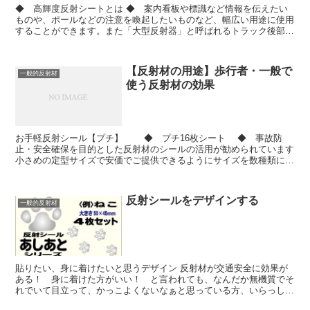
◆ 高輝度反射シートとは ◆ 案内看板や標識など情報を伝えたい
ものや、ポールなどの注意を喚起したいものなど、幅広い用途に使用
することができます。また「大型反射器」と呼ばれるトラック後部の
保安装置の補修にもご利用いただいております。 ・このペ...
【反射材の用途】歩行者・一般で
一般的反射材
使う反射材の効果
お手軽反射シール【プチ】 ◆ プチ16枚シート ◆ 事故防
止・安全確保を目的とした反射材のシールの活用が勧められています
小さめの定型サイズで安価でご提供できるようにサイズを数種類に定
めております。 一般の方にも、介護福祉施設や子ども...
反射シールをデザインする
一般的反射材
貼りたい、身に着けたいと思うデザイン 反射材が交通安全に効果が
ある！ 身に着けた方がいい！ と言われても、なんだか無機質でそ
れでいて目立って、かっこよくないなぁと思っている方、いらっしゃ
いませんか？ やっぱり、身に着けてもらおうと思ったら「...