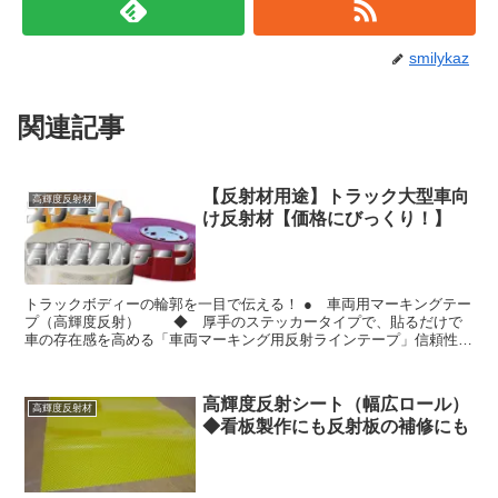
smilykaz
関連記事
【反射材用途】トラック大型車向
高輝度反射材
け反射材【価格にびっくり！】
トラックボディーの輪郭を一目で伝える！ ● 車両用マーキングテー
プ（高輝度反射） ◆ 厚手のステッカータイプで、貼るだけで
車の存在感を高める「車両マーキング用反射ラインテープ」信頼性の
高い住友スリーエム製E1マーク付（55mm幅）です。...
高輝度反射シート（幅広ロール）
高輝度反射材
◆看板製作にも反射板の補修にも