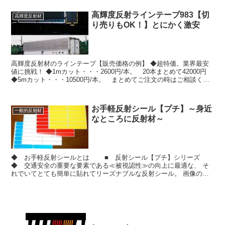
高輝度反射ラインテープ983【切
高輝度反射材
り売りもOK！】とにかく激安
高輝度反射材のラインテープ【販売価格の例】 ◆超特価。業界最安
値に挑戦！ ◆1mカット・・・2600円/本。 20本まとめて42000円
◆5mカット・・・10500円/本。 まとめてご注文の時はご相談くだ
さい ◆10ｍカット・・・1900...
お手軽反射シール【プチ】～身近
一般的反射材
なところに反射材～
◆ お手軽反射シールとは ■ 反射シール【プチ】シリーズ
◆ 交通安全の重要な要素である≪被視認性≫の向上に最適な、 そ
れでいてとても簡単に貼れてリーズナブルな反射シール。 画像の商
品は10×47ミリで角に丸みを持たせた反射シール【プ...