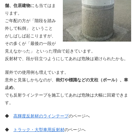
舗、住居建物
にも当てはま
ります。
ご年配の方が「階段を踏み
外して転倒」 ということ
がしばしば起こりますが、
その多くが「最後の一段が
見えなかった」 といった理由で起きています。
反射材で、段が目立つようにしてあれば危険は避けられたかも。
屋外での使用例も増えています。
意外と見落しかちなのが、
街灯や標識などの支柱（ポール）、車
止め
。
でも反射ラインテープを施工してあれば危険は大幅に回避できま
す。
◆
高輝度反射材のラインテープ
のページへ
◆
トラック・大型車用反射材
のページへ