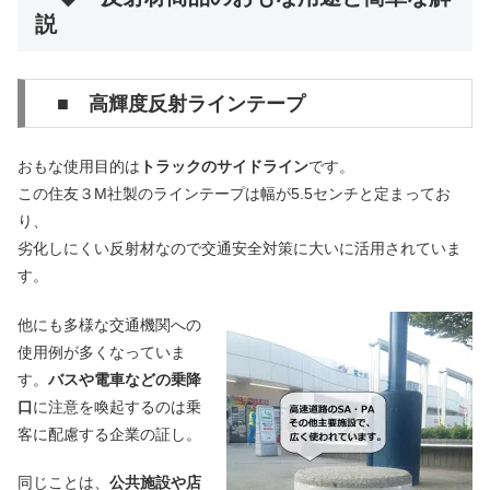
説
■ 高輝度反射ラインテープ
おもな使用目的は
トラックのサイドライン
です。
この住友３M社製のラインテープは幅が5.5センチと定まってお
り、
劣化しにくい反射材なので交通安全対策に大いに活用されていま
す。
他にも多様な交通機関への
使用例が多くなっていま
す。
バスや電車などの乗降
口
に注意を喚起するのは乗
客に配慮する企業の証し。
同じことは、
公共施設や店