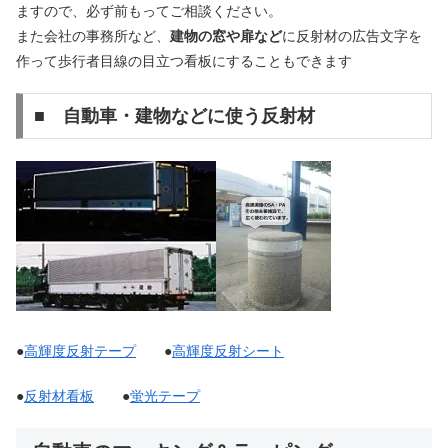
ますので、必ず前もってご相談ください。
また会社の事務所など、
建物の窓や扉など
に反射材の広告文字を
作って歩行者目線の目立つ看板にすることもできます
■ 自動車・建物などに使う反射材
●
高輝度反射テープ
●
高輝度反射シート
●
反射材看板
●
蛍光テープ