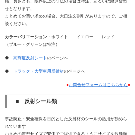
幅、長さとも、限界以上の寸法の場合は特注、あるいは継ぎ合わ
せとなります。
まとめてお買い求めの場合、大口注文割引がありますので、ご相
談ください。
カラーバリエーション
：ホワイト イエロー レッド
（ブルー・グリーンは特注）
◆
高輝度反射シート
のページへ
◆
トラック・大型車用反射材
のページへ
●
お問合せフォームはこちらから
●
■ 反射シール類
事故防止・安全確保を目的とした反射材のシールの活用が勧めら
れています
小さめの定型サイズで安価でご提供できるようにサイズを数種類